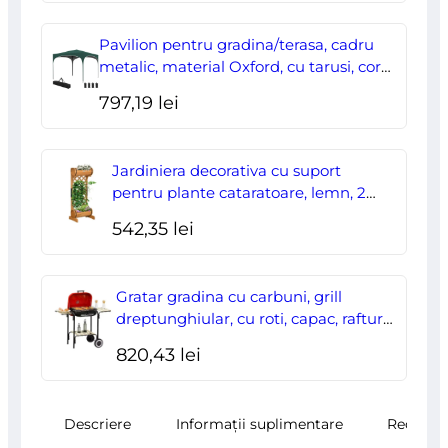
inițial
curent
a
este:
Pavilion pentru gradina/terasa, cadru
fost:
178,00 lei.
metalic, material Oxford, cu tarusi, corzi
ancorare, geanta, reglabil, verde,
204,70 lei.
797,19
lei
2.95×2.95×2.55 m
Jardiniera decorativa cu suport
pentru plante cataratoare, lemn, 2
nivele, tip butoi, 45x35x112 cm
542,35
lei
Gratar gradina cu carbuni, grill
dreptunghiular, cu roti, capac, rafturi,
43 cm, 98x49x81 cm
820,43
lei
Descriere
Informații suplimentare
Recenzii