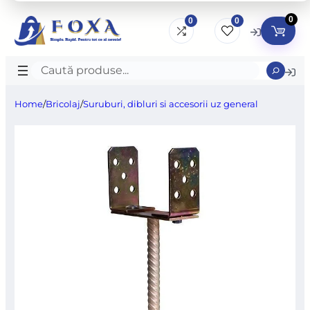
0
0
0
Caută
produse
Home
/
Bricolaj
/
Suruburi, dibluri si accesorii uz general