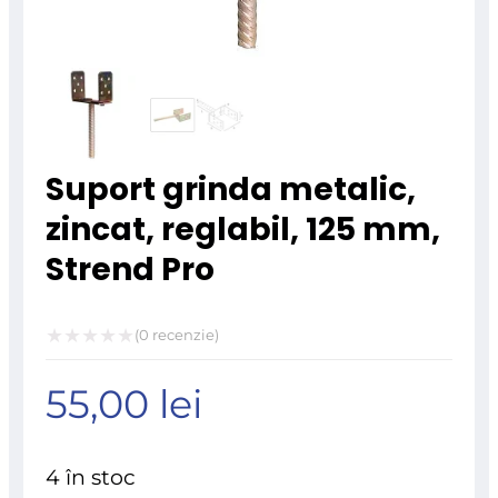
Suport grinda metalic,
zincat, reglabil, 125 mm,
Strend Pro
(
0
recenzie)
Evaluat
55,00
lei
la
0
din
4 în stoc
5