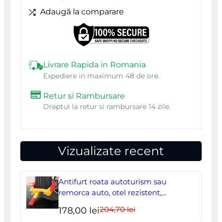
Pro
Adaugă la comparare
Livrare Rapida in Romania
Expediere in maximum 48 de ore.
Retur si Rambursare
Dreptul la retur si rambursare 14 zile.
Vizualizate recent
Antifurt roata autoturism sau
remorca auto, otel rezistent,
ajustabil, blocabil cu 2 chei
204,70
lei
Prețul
Prețul
178,00
lei