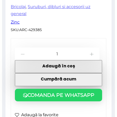
Bricolaj
,
Suruburi, dibluri si accesorii uz
general
Zinc
SKU:
ARC-429385
Cantitate
-
+
Suport
Adaugă în coș
grinda
metalic,
Cumpără acum
zincat,
reglabil,
COMANDA PE WHATSAPP
125 mm,
Strend
Adaugă la favorite