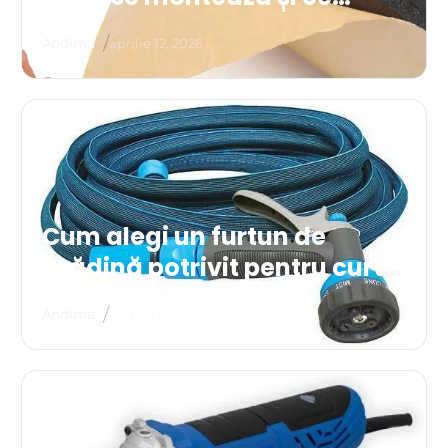
beneficii reale oferă
/
Andima
aprilie 12, 2026
Cum alegi un furtun de
grădină potrivit pentru curte,
grădină și gospodărie
/
Andima
august 5, 2026