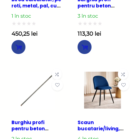
roti, metal, pal, cu
pentru beton
raft tastatura, alb,
armat, 3 pastile,
1 în stoc
3 în stoc
max 30 kg,
SDS PLUS, 10×1000
60x48x73 cm
mm, Richmann
Exclusive
Evaluat
Evaluat
450,25
lei
113,30
lei
la
la
0
0
din
din
5
5
Burghiu profi
Scaun
pentru beton
bucatarie/living,
armat, 3 pastile,
Artool, Bello,
2 în stoc
4 în stoc