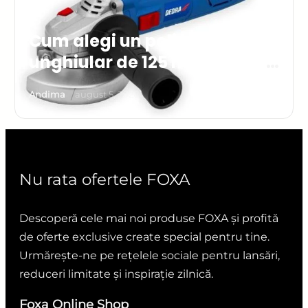
Cum alegi un polizor
unghiular de 125 mm pentru
casă și atelier
/
Andima
august 5, 2026
Nu rata ofertele FOXA
Descoperă cele mai noi produse FOXA și profită
de oferte exclusive create special pentru tine.
Urmărește-ne pe rețelele sociale pentru lansări,
reduceri limitate și inspirație zilnică.
Foxa Online Shop