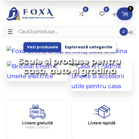
0
0
0
Caută
produse
Vezi produsele
Explorează categoriile
Scule și produse pentru
casă, auto și grădină
Livrare gratuită
Livrare rapidă
Peste 1.000 lei