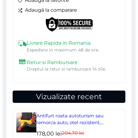
Adaugă la favorite
Indoor
Adaugă la comparare
Profesional,
solvent,
alba,
Beorol
Livrare Rapida in Romania
Expediere in maximum 48 de ore.
Retur si Rambursare
Dreptul la retur si rambursare 14 zile.
Vizualizate recent
Antifurt roata autoturism sau
remorca auto, otel rezistent,
ajustabil, blocabil cu 2 chei
204,70
lei
Prețul
Prețul
178,00
lei