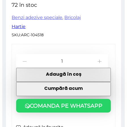
din
72 în stoc
5
Benzi adezive speciale
,
Bricolaj
Hartie
SKU:
ARC-104518
Cantitate
-
+
Banda
Adaugă în coș
acoperire,
36
Cumpără acum
mm
x
COMANDA PE WHATSAPP
33
m,