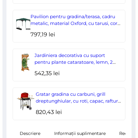
inițial
curent
a
este:
Pavilion pentru gradina/terasa, cadru
fost:
178,00 lei.
metalic, material Oxford, cu tarusi, corzi
ancorare, geanta, reglabil, verde,
204,70 lei.
797,19
lei
2.95×2.95×2.55 m
Jardiniera decorativa cu suport
pentru plante cataratoare, lemn, 2
nivele, tip butoi, 45x35x112 cm
542,35
lei
Gratar gradina cu carbuni, grill
dreptunghiular, cu roti, capac, rafturi,
43 cm, 98x49x81 cm
820,43
lei
Descriere
Informații suplimentare
Recenzii