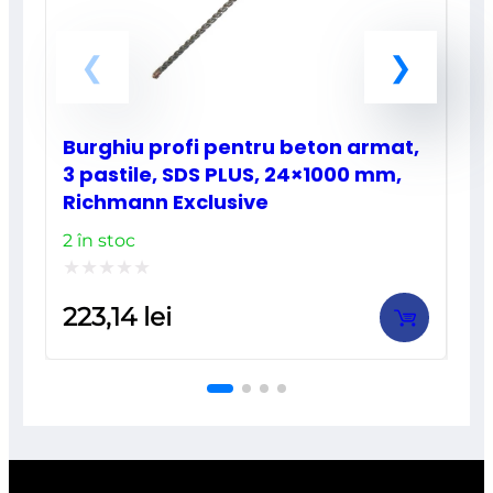
Burghiu profi pentru beton armat,
3 pastile, SDS PLUS, 24×1000 mm,
Richmann Exclusive
2 în stoc
Evaluat
223,14
lei
la
0
din
5