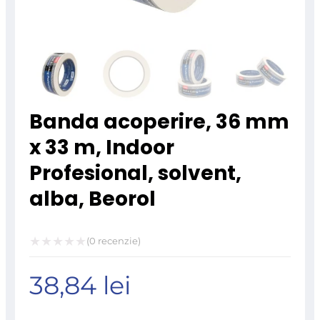
Banda acoperire, 36 mm
x 33 m, Indoor
Profesional, solvent,
alba, Beorol
(
0
recenzie)
Evaluat
38,84
lei
la
0