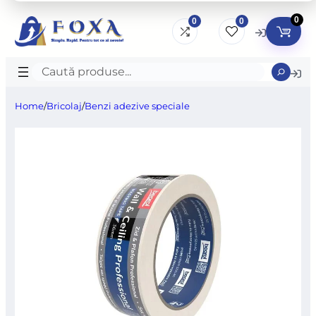
0
0
0
Caută
produse
Home
/
Bricolaj
/
Benzi adezive speciale