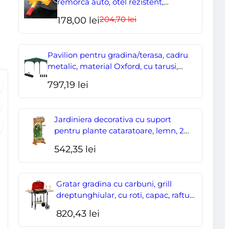
remorca auto, otel rezistent,
ajustabil, blocabil cu 2 chei
204,70
lei
Prețul
Prețul
178,00
lei
inițial
curent
a
este:
Pavilion pentru gradina/terasa, cadru
fost:
178,00 lei.
metalic, material Oxford, cu tarusi,
corzi ancorare, geanta, reglabil, verde,
204,70 lei.
797,19
lei
2.95×2.95×2.55 m
Jardiniera decorativa cu suport
pentru plante cataratoare, lemn, 2
nivele, tip butoi, 45x35x112 cm
542,35
lei
Gratar gradina cu carbuni, grill
dreptunghiular, cu roti, capac, rafturi,
43 cm, 98x49x81 cm
820,43
lei