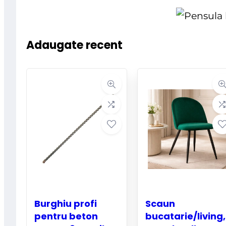
Adaugate recent
Burghiu profi
Scaun
pentru beton
bucatarie/living,