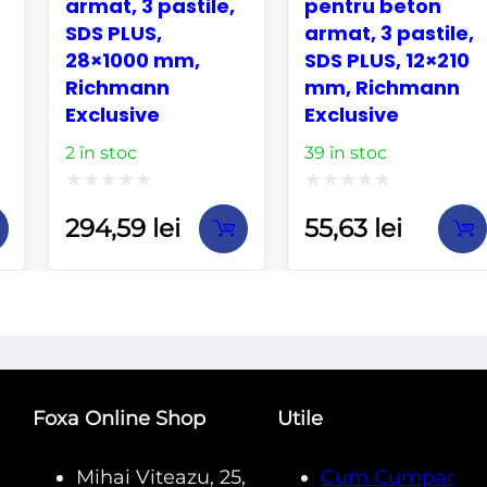
armat, 3 pastile,
pentru beton
SDS PLUS,
armat, 3 pastile,
28×1000 mm,
SDS PLUS, 12×210
Richmann
mm, Richmann
Exclusive
Exclusive
2 în stoc
39 în stoc
Evaluat
Evaluat
294,59
lei
55,63
lei
la
la
0
0
din
din
5
5
Foxa Online Shop
Utile
Mihai Viteazu, 25,
Cum Cumpar