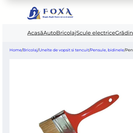
Acasă
Auto
Bricolaj
Scule electrice
Grădi
Home
/
Bricolaj
/
Unelte de vopsit si tencuit
/
Pensule, bidinele
/
Pen