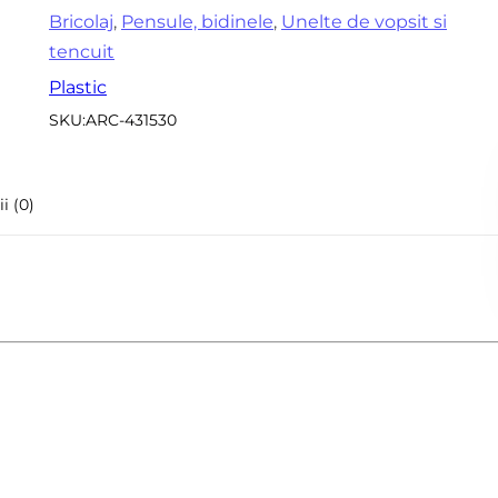
Accesorii pentru frezare
Bricolaj
,
Pensule, bidinele
,
Unelte de vopsit si
Sle
tencuit
Accesorii aparate de
Acc
sudura
Plastic
sle
SKU:
ARC-431530
Echere tamplarie –
Mi
dulgherie
Sc
Organizatoare si cutii
si 
i (0)
scule
Acc
Scari de lucru
Set
Echipamente de
pen
protectie
in
Imbracaminte protectia
muncii
Instrumente de masura