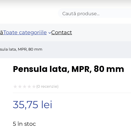
Caută
produse
nă
Toate categoriile
Contact
sula lata, MPR, 80 mm
Accesorii autoturisme
Unelte si scule de mana
Mas
Pensula lata, MPR, 80 mm
in
Camioane și remorci
Unelte de vopsit si
tencuit
Ro
(
0
recenzie)
Pistoale si sisteme de
Po
Evaluat
vopsit
Fie
35,75
lei
la
Benzi adezive speciale
0
Acc
Arzatoare si lampi de
ele
din
5 în stoc
gaz
5
Fie