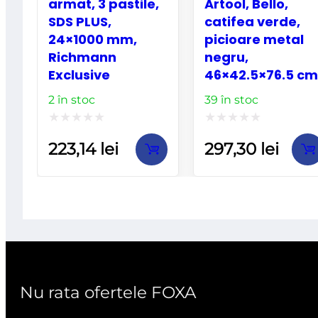
armat, 3 pastile,
Artool, Bello,
SDS PLUS,
catifea verde,
24×1000 mm,
picioare metal
Richmann
negru,
Exclusive
46×42.5×76.5 cm
2 în stoc
39 în stoc
Evaluat
Evaluat
223,14
lei
297,30
lei
la
la
0
0
din
din
5
5
Nu rata ofertele FOXA