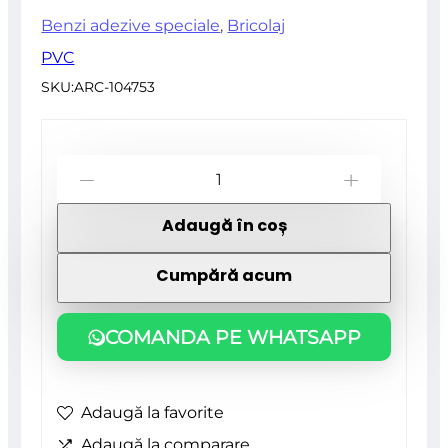
Benzi adezive speciale
,
Bricolaj
PVC
SKU:
ARC-104753
Cantitate
-
+
Banda
Adaugă în coș
etansare
usi
Cumpără acum
si
ferestre,
COMANDA PE WHATSAPP
alb,
profil
Adaugă la favorite
D
Adaugă la comparare