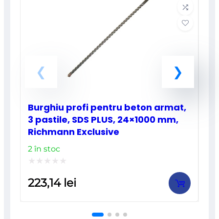
Burghiu profi pentru beton armat,
3 pastile, SDS PLUS, 24×1000 mm,
Richmann Exclusive
2 în stoc
Evaluat
223,14
lei
la
0
din