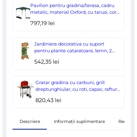
a
este:
Pavilion pentru gradina/terasa, cadru
fost:
178,00 lei.
metalic, material Oxford, cu tarusi, corzi
ancorare, geanta, reglabil, verde,
204,70 lei.
797,19
lei
2.95×2.95×2.55 m
Jardiniera decorativa cu suport
pentru plante cataratoare, lemn, 2
nivele, tip butoi, 45x35x112 cm
542,35
lei
Gratar gradina cu carbuni, grill
dreptunghiular, cu roti, capac, rafturi,
43 cm, 98x49x81 cm
820,43
lei
Descriere
Informații suplimentare
Recenzii