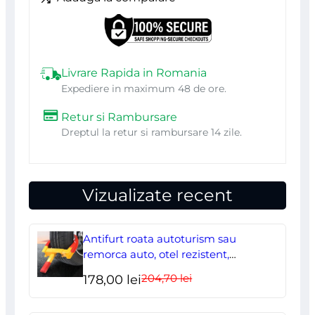
2×3
m,
Beorol
Livrare Rapida in Romania
Expediere in maximum 48 de ore.
Retur si Rambursare
Dreptul la retur si rambursare 14 zile.
Vizualizate recent
Antifurt roata autoturism sau
remorca auto, otel rezistent,
ajustabil, blocabil cu 2 chei
204,70
lei
Prețul
Prețul
178,00
lei
inițial
curent