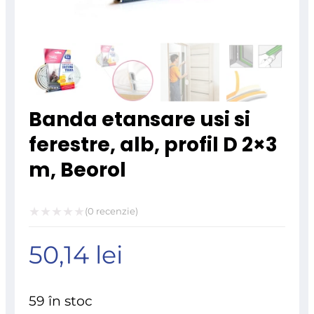
Banda etansare usi si
ferestre, alb, profil D 2×3
m, Beorol
(
0
recenzie)
Evaluat
50,14
lei
la
0
din
59 în stoc
5