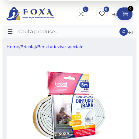
0
0
0
Caută
produse
Home
/
Bricolaj
/
Benzi adezive speciale