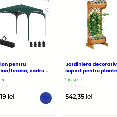
lion pentru
Jardiniera decorativ
ina/terasa, cadru
suport pentru plant
lic, material Oxford,
cataratoare, lemn, 2
toc
1 în stoc
arusi, corzi ancorare,
nivele, tip butoi,
ta, reglabil, verde,
45x35x112 cm
at
Evaluat
,19
lei
542,35
lei
×2.95×2.55 m
la
0
din