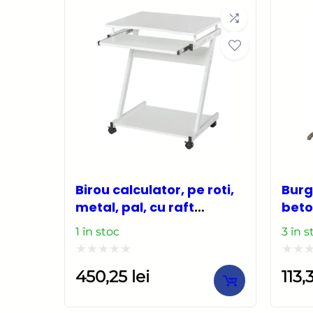
a
este:
5
5
fost:
178,00 lei.
204,70 lei.
Birou calculator, pe roti,
Burg
metal, pal, cu raft
beto
tastatura, alb, max 30
SDS 
1 în stoc
3 în s
kg, 60x48x73 cm
Rich
Evaluat
Evalu
450,25
lei
113
la
la
0
0