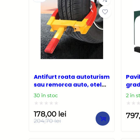
Antifurt roata autoturism
Pavi
sau remorca auto, otel
grad
rezistent, ajustabil,
meta
30 în stoc
2 în s
blocabil cu 2 chei
cu t
gean
Evaluat
Evalu
178,00
lei
797
2.95
la
la
204,70
lei
Prețul
Prețul
0
0
inițial
curent
din
din