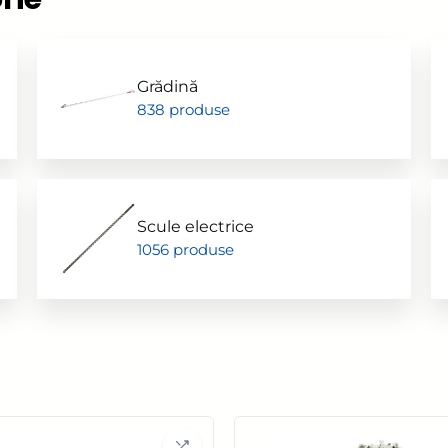
Accesorii pentru frezare
Sle
Accesorii aparate de
Acc
sudura
Grădină
sle
838 produse
Echere tamplarie –
Mi
dulgherie
Sc
Organizatoare si cutii
si 
scule
Acc
Scule electrice
Scari de lucru
1056 produse
Set
Echipamente de
pen
protectie
in
Imbracaminte protectia
muncii
Instrumente de masura