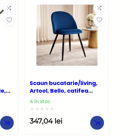
5
Scaun bucatarie/living,
le,
Artool, Bello, catifea
,
bleumarin, picioare
4 în stoc
metal negru,
46×42.5×76.5 cm
Evaluat
347,04
lei
la
0