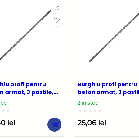
5
hiu profi pentru
Burghiu profi pentru
n armat, 3 pastile,
beton armat, 3 pasti
PLUS, 10×1000 mm,
SDS PLUS, 12×160 mm
toc
2 în stoc
mann Exclusive
Richmann Exclusive
at
Evaluat
,30
lei
25,06
lei
la
0