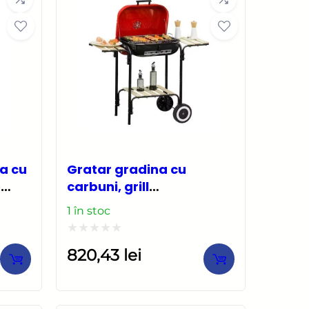
a cu
Gratar gradina cu
e
carbuni, grill
dreptunghiular, cu roti,
1 în stoc
capac, rafturi, 43 cm,
98x49x81 cm
Evaluat
820,43
lei
la
0
din