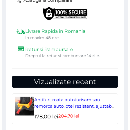
Adaugă la comparare
x
22
cm,
culoare
Livrare Rapida in Romania
In maxim 48 ore.
Alba
Retur si Rambursare
Dreptul la retur si rambursare 14 zile.
Vizualizate recent
Antifurt roata autoturisam sau
remorca auto, otel rezistent, ajustabil,
blocabil cu 2 chei
204,70
lei
Prețul
Prețul
178,00
lei
inițial
curent