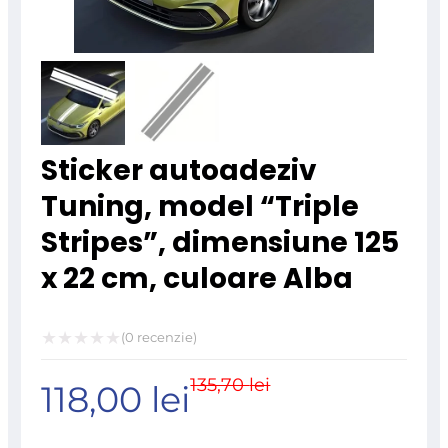
Sticker autoadeziv
Tuning, model “Triple
Stripes”, dimensiune 125
x 22 cm, culoare Alba
(
0
recenzie)
Evaluat
135,70
lei
Prețul
Prețul
118,00
lei
la
0