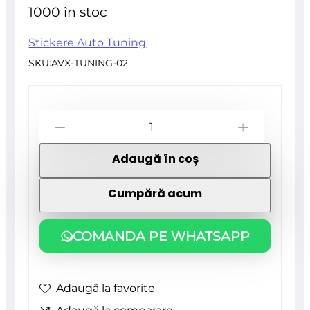
inițial
curent
din
1000 în stoc
5
a
este:
Stickere Auto Tuning
SKU:
AVX-TUNING-02
fost:
118,00 lei.
Cantitate
135,70 lei.
-
+
Sticker
Adaugă în coș
autoadeziv
Tuning,
Cumpără acum
model
"Triple
COMANDA PE WHATSAPP
Stripes",
dimensiune
Adaugă la favorite
125