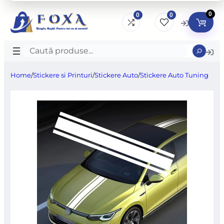
0
0
0
Caută
produse
Home
/
Stickere si Printuri
/
Stickere Auto
/
Stickere Auto Tuning