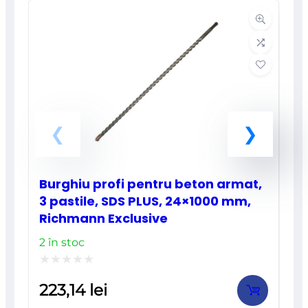
rghiu profi pentru beton armat,
Scaun buc
pastile, SDS PLUS, 24×1000 mm,
Bello, ca
chmann Exclusive
metal ne
n stoc
39 în stoc
luat
Evaluat
3,14
lei
297,30
l
la