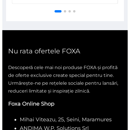
0
din
5
Nu rata ofertele FOXA
Descoperă cele mai noi produse FOXA și profită
de oferte exclusive create special pentru tine.
Urmărește-ne pe rețelele sociale pentru lansări,
reduceri limitate și inspirație zilnică.
Foxa Online Shop
Mihai Viteazu, 25, Seini, Maramures
ANDIMA W.P. Solutions Srl