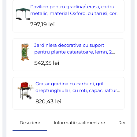
a
este:
Pavilion pentru gradina/terasa, cadru
fost:
178,00 lei.
metalic, material Oxford, cu tarusi, corzi
ancorare, geanta, reglabil, verde,
204,70 lei.
797,19
lei
2.95×2.95×2.55 m
Jardiniera decorativa cu suport
pentru plante cataratoare, lemn, 2
nivele, tip butoi, 45x35x112 cm
542,35
lei
Gratar gradina cu carbuni, grill
dreptunghiular, cu roti, capac, rafturi,
43 cm, 98x49x81 cm
820,43
lei
Descriere
Informații suplimentare
Recenzii