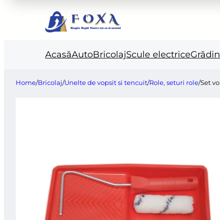
Acasă
Auto
Bricolaj
Scule electrice
Grădi
Home
/
Bricolaj
/
Unelte de vopsit si tencuit
/
Role, seturi role
/
Set vo