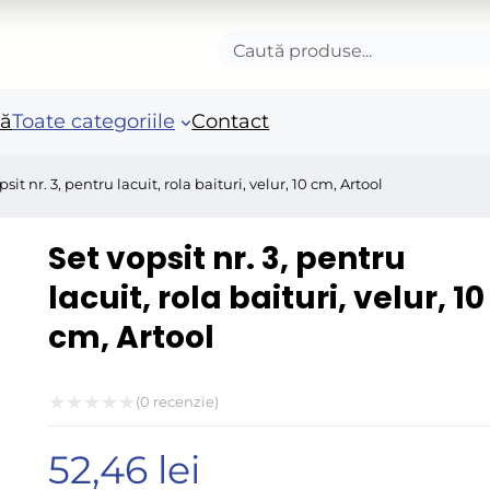
Caută
produse
nă
Toate categoriile
Contact
psit nr. 3, pentru lacuit, rola baituri, velur, 10 cm, Artool
Accesorii autoturisme
Unelte si scule de mana
Mas
Set vopsit nr. 3, pentru
in
Camioane și remorci
Unelte de vopsit si
lacuit, rola baituri, velur, 10
tencuit
Ro
cm, Artool
Pistoale si sisteme de
Po
vopsit
Fie
Benzi adezive speciale
(
0
recenzie)
Acc
Evaluat
Arzatoare si lampi de
ele
52,46
lei
la
gaz
Fie