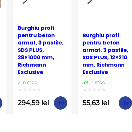
Burghiu profi
pentru beton
Burghiu profi
armat, 3 pastile,
pentru beton
SDS PLUS,
armat, 3 pastile,
28×1000 mm,
SDS PLUS, 12×210
Richmann
mm, Richmann
Exclusive
Exclusive
2 în stoc
39 în stoc
Evaluat
Evaluat
294,59
lei
55,63
lei
la
la
0
0
din
din
5
5