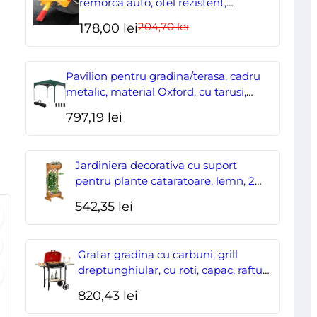
remorca auto, otel rezistent,
ajustabil, blocabil cu 2 chei
Artool
204,70
lei
Prețul
Prețul
178,00
lei
inițial
curent
a
este:
Pavilion pentru gradina/terasa, cadru
fost:
178,00 lei.
metalic, material Oxford, cu tarusi,
corzi ancorare, geanta, reglabil, verde,
204,70 lei.
797,19
lei
2.95×2.95×2.55 m
Jardiniera decorativa cu suport
pentru plante cataratoare, lemn, 2
nivele, tip butoi, 45x35x112 cm
542,35
lei
Gratar gradina cu carbuni, grill
dreptunghiular, cu roti, capac, rafturi,
43 cm, 98x49x81 cm
820,43
lei