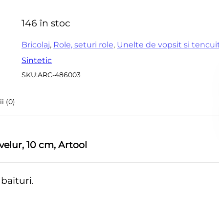
0
Accesorii pentru frezare
Sle
din
146 în stoc
Accesorii aparate de
5
Acc
sudura
sle
Bricolaj
,
Role, seturi role
,
Unelte de vopsit si tencui
Echere tamplarie –
Sintetic
Mi
dulgherie
SKU:
ARC-486003
Sc
Organizatoare si cutii
si 
scule
i (0)
Acc
Scari de lucru
Set
Echipamente de
pen
protectie
 velur, 10 cm, Artool
in
Imbracaminte protectia
muncii
baituri.
Instrumente de masura