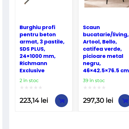
Burghiu profi
Scaun
pentru beton
bucatarie/living,
armat, 3 pastile,
Artool, Bello,
SDS PLUS,
catifea verde,
24×1000 mm,
picioare metal
Richmann
negru,
Exclusive
46×42.5×76.5 cm
2 în stoc
39 în stoc
Evaluat
Evaluat
223,14
lei
297,30
lei
la
la
0
0
din
din
5
5