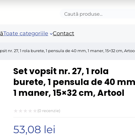
Caută
produse
nă
Toate categoriile
Contact
psit nr. 27, 1 rola burete, 1 pensula de 40 mm, 1 maner, 15×32 cm, Artoo
Accesorii autoturisme
Unelte si scule de mana
Mas
Set vopsit nr. 27, 1 rola
in
Camioane și remorci
Unelte de vopsit si
burete, 1 pensula de 40 mm
tencuit
Ro
1 maner, 15×32 cm, Artool
Pistoale si sisteme de
Po
vopsit
Fie
Benzi adezive speciale
(
0
recenzie)
Acc
Evaluat
Arzatoare si lampi de
ele
53,08
lei
la
gaz
Fie