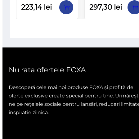
Evaluat
Evaluat
223,14
lei
297,30
lei
la
la
0
0
din
din
5
5
Nu rata ofertele FOXA
Descoperă cele mai noi produse FOXA și profită de
oferte exclusive create special pentru tine. Urmăreșt
ne pe rețelele sociale pentru lansări, reduceri limitate
inspirație zilnică.