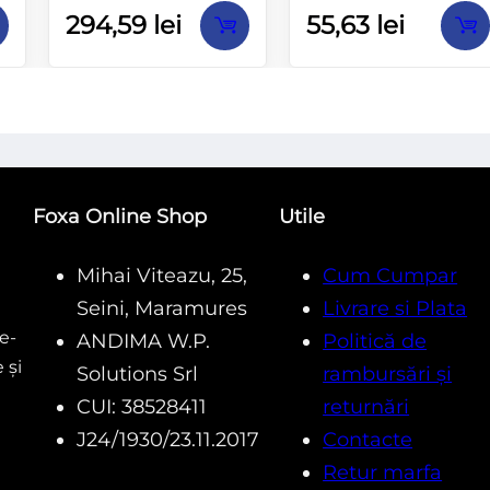
Evaluat
Evaluat
294,59
lei
55,63
lei
la
la
0
0
din
din
5
5
Foxa Online Shop
Utile
Mihai Viteazu, 25,
Cum Cumpar
Seini, Maramures
Livrare si Plata
e-
ANDIMA W.P.
Politică de
 și
Solutions Srl
rambursări și
CUI: 38528411
returnări
J24/1930/23.11.2017
Contacte
Retur marfa