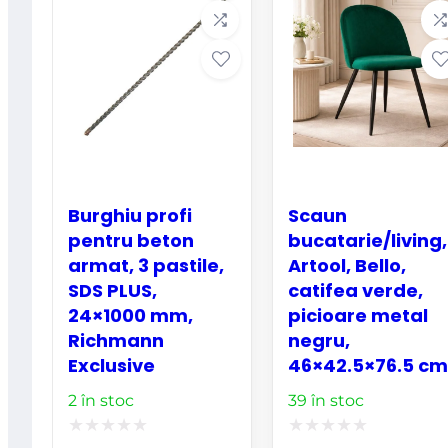
Burghiu profi
Scaun
pentru beton
bucatarie/living,
armat, 3 pastile,
Artool, Bello,
SDS PLUS,
catifea verde,
24×1000 mm,
picioare metal
Richmann
negru,
Exclusive
46×42.5×76.5 cm
2 în stoc
39 în stoc