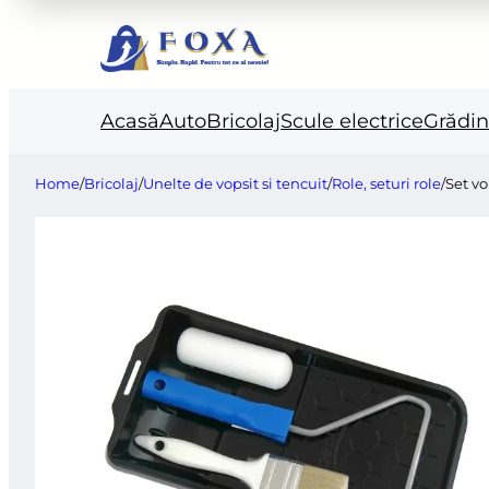
Acasă
Auto
Bricolaj
Scule electrice
Grădi
Home
/
Bricolaj
/
Unelte de vopsit si tencuit
/
Role, seturi role
/
Set vo