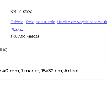
0
Accesorii pentru frezare
Sle
din
99 în stoc
Accesorii aparate de
5
Acc
sudura
sle
Bricolaj
,
Role, seturi role
,
Unelte de vopsit si tencui
Echere tamplarie –
Plastic
Mi
dulgherie
SKU:
ARC-486028
Sc
Organizatoare si cutii
si 
scule
i (0)
Acc
Scari de lucru
Set
Echipamente de
pen
protectie
 de 40 mm, 1 maner, 15×32 cm, Artool
in
Imbracaminte protectia
muncii
Instrumente de masura