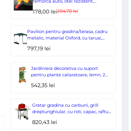
remorca auto, otel rezistent,
ajustabil, blocabil cu 2 chei
mm,
204,70
lei
Prețul
Prețul
178,00
lei
1
inițial
curent
maner,
a
este:
Pavilion pentru gradina/terasa, cadru
15×32
fost:
178,00 lei.
metalic, material Oxford, cu tarusi,
corzi ancorare, geanta, reglabil, verde,
cm,
204,70 lei.
797,19
lei
2.95×2.95×2.55 m
Artool
Jardiniera decorativa cu suport
pentru plante cataratoare, lemn, 2
nivele, tip butoi, 45x35x112 cm
542,35
lei
Gratar gradina cu carbuni, grill
dreptunghiular, cu roti, capac, rafturi,
43 cm, 98x49x81 cm
820,43
lei