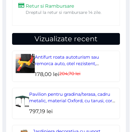
Retur si Rambursare
Dreptul la retur si rambursare 14 zile.
Vizualizate recent
Antifurt roata autoturism sau
remorca auto, otel rezistent,
ajustabil, blocabil cu 2 chei
204,70
lei
Prețul
Prețul
178,00
lei
inițial
curent
a
este:
Pavilion pentru gradina/terasa, cadru
fost:
178,00 lei.
metalic, material Oxford, cu tarusi, corzi
ancorare, geanta, reglabil, verde,
204,70 lei.
797,19
lei
2.95×2.95×2.55 m
Jardiniera decorativa cu suport