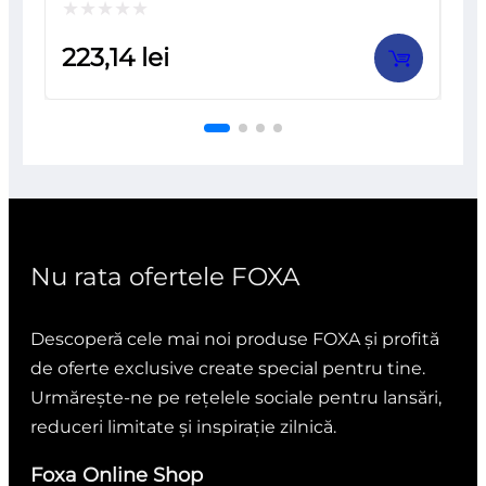
Evaluat
223,14
lei
la
0
din
5
Nu rata ofertele FOXA
Descoperă cele mai noi produse FOXA și profită
de oferte exclusive create special pentru tine.
Urmărește-ne pe rețelele sociale pentru lansări,
reduceri limitate și inspirație zilnică.
Foxa Online Shop