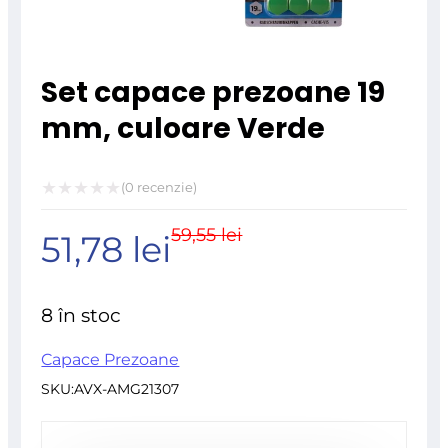
Set capace prezoane 19
mm, culoare Verde
(
0
recenzie)
Evaluat
59,55
lei
Prețul
Prețul
51,78
lei
la
0
inițial
curent
din
8 în stoc
5
a
este:
Capace Prezoane
SKU:
AVX-AMG21307
fost:
51,78 lei.