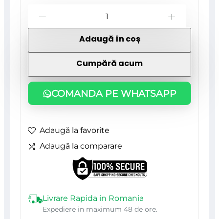
Cantitate
59,55 lei.
-
+
Set
Adaugă în coș
capace
prezoane
Cumpără acum
19
mm,
COMANDA PE WHATSAPP
culoare
Verde
Adaugă la favorite
Adaugă la comparare
Livrare Rapida in Romania
Expediere in maximum 48 de ore.