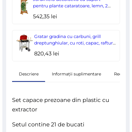
pentru plante cataratoare, lemn, 2
nivele, tip butoi, 45x35x112 cm
542,35
lei
Gratar gradina cu carbuni, grill
dreptunghiular, cu roti, capac, rafturi,
43 cm, 98x49x81 cm
820,43
lei
Descriere
Informații suplimentare
Recenzii
Set capace prezoane din plastic cu
extractor
Setul contine 21 de bucati