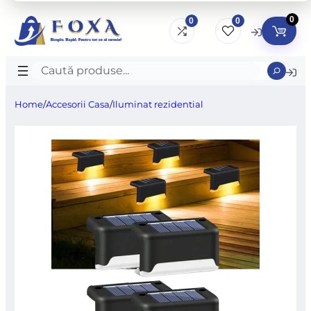
0
0
0
Caută
produse
Home
/
Accesorii Casa
/
Iluminat rezidential