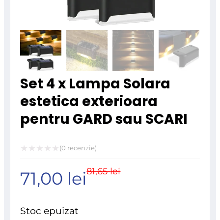
Set 4 x Lampa Solara
estetica exterioara
pentru GARD sau SCARI
(
0
recenzie)
Evaluat
81,65
lei
Prețul
Prețul
71,00
lei
la
0
inițial
curent
din
Stoc epuizat
5