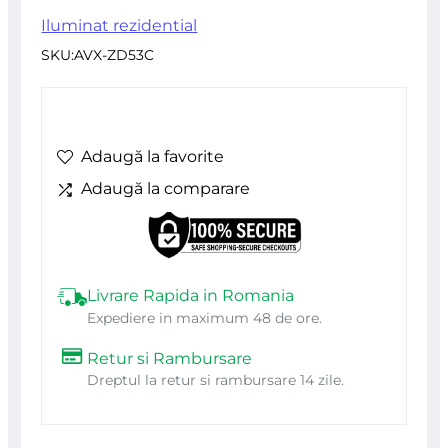
a
este:
Iluminat rezidential
SKU:
AVX-ZD53C
fost:
71,00 lei.
81,65 lei.
Adaugă la favorite
Adaugă la comparare
Livrare Rapida in Romania
Expediere in maximum 48 de ore.
Retur si Rambursare
Dreptul la retur si rambursare 14 zile.