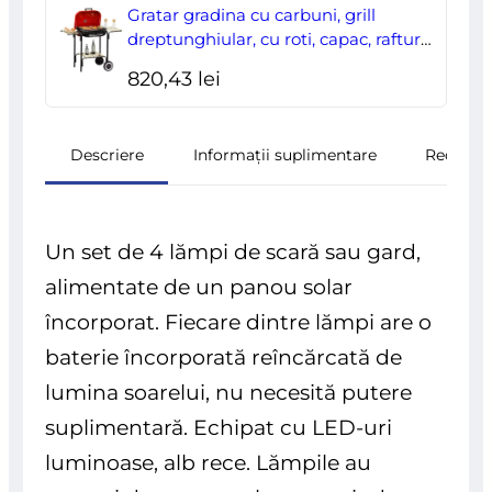
Gratar gradina cu carbuni, grill
dreptunghiular, cu roti, capac, rafturi,
43 cm, 98x49x81 cm
820,43
lei
Descriere
Informații suplimentare
Recenzii
Un set de 4 lămpi de scară sau gard,
alimentate de un panou solar
încorporat. Fiecare dintre lămpi are o
baterie încorporată reîncărcată de
lumina soarelui, nu necesită putere
suplimentară. Echipat cu LED-uri
luminoase, alb rece. Lămpile au