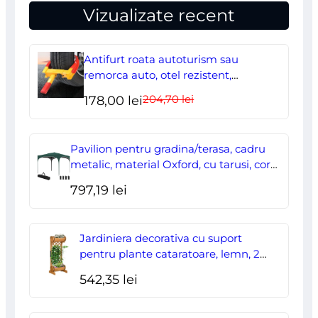
Vizualizate recent
Antifurt roata autoturism sau
remorca auto, otel rezistent,
ajustabil, blocabil cu 2 chei
204,70
lei
Prețul
Prețul
178,00
lei
inițial
curent
a
este:
Pavilion pentru gradina/terasa, cadru
fost:
178,00 lei.
metalic, material Oxford, cu tarusi, corzi
ancorare, geanta, reglabil, verde,
204,70 lei.
797,19
lei
2.95×2.95×2.55 m
Jardiniera decorativa cu suport
pentru plante cataratoare, lemn, 2
nivele, tip butoi, 45x35x112 cm
542,35
lei