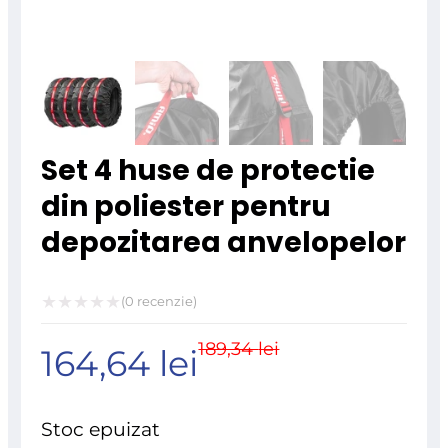
Set 4 huse de protectie
din poliester pentru
depozitarea anvelopelor
(
0
recenzie)
Evaluat
189,34
lei
Prețul
Prețul
164,64
lei
la
0
inițial
curent
din
Stoc epuizat
5