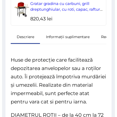
Gratar gradina cu carbuni, grill
dreptunghiular, cu roti, capac, rafturi,
43 cm, 98x49x81 cm
820,43
lei
Descriere
Informații suplimentare
Recenzii
Huse de protecție care facilitează
depozitarea anvelopelor sau a roților
auto. Îi protejează împotriva murdăriei
și umezelii. Realizate din material
impermeabil, sunt perfecte atat
pentru vara cat si pentru iarna.
DIAMETRUL ROȚII – de la 40 cm la 72