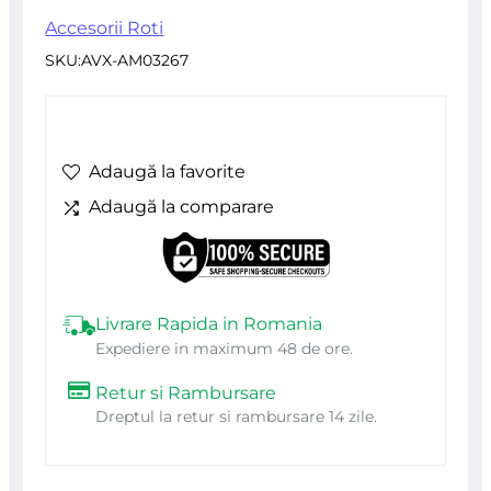
a
este:
Accesorii Roti
SKU:
AVX-AM03267
fost:
164,64 lei.
189,34 lei.
Adaugă la favorite
Adaugă la comparare
Livrare Rapida in Romania
Expediere in maximum 48 de ore.
Retur si Rambursare
Dreptul la retur si rambursare 14 zile.