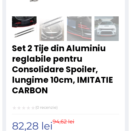
Set 2 Tije din Aluminiu
reglabile pentru
Consolidare Spoiler,
lungime 10cm, IMITATIE
CARBON
(
0
recenzie)
Evaluat
94,62
lei
Prețul
Prețul
82,28
lei
la