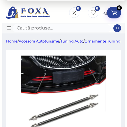
0
0
0
Caută
produse
Home
/
Accesorii Autoturisme
/
Tuning Auto
/
Ornamente Tuning