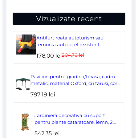
Vizualizate recent
Antifurt roata autoturism sau
remorca auto, otel rezistent,
ajustabil, blocabil cu 2 chei
204,70
lei
Prețul
Prețul
178,00
lei
inițial
curent
a
este:
Pavilion pentru gradina/terasa, cadru
fost:
178,00 lei.
metalic, material Oxford, cu tarusi, corzi
ancorare, geanta, reglabil, verde,
204,70 lei.
797,19
lei
2.95×2.95×2.55 m
Jardiniera decorativa cu suport
pentru plante cataratoare, lemn, 2
nivele, tip butoi, 45x35x112 cm
542,35
lei