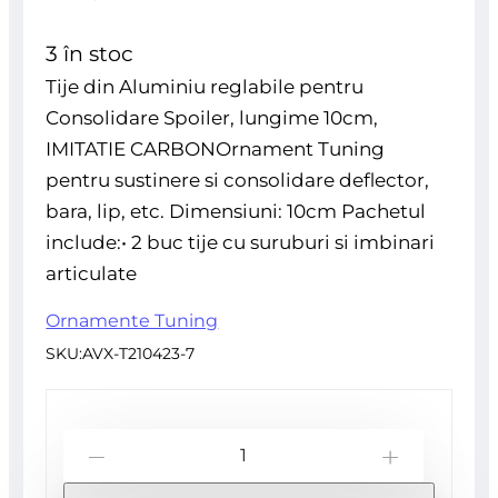
0
inițial
curent
din
3 în stoc
5
Tije din Aluminiu reglabile pentru
a
este:
Consolidare Spoiler, lungime 10cm,
IMITATIE CARBONOrnament Tuning
fost:
82,28 lei.
pentru sustinere si consolidare deflector,
bara, lip, etc. Dimensiuni: 10cm Pachetul
94,62 lei.
include:• 2 buc tije cu suruburi si imbinari
articulate
Ornamente Tuning
SKU:
AVX-T210423-7
Cantitate
-
+
Set