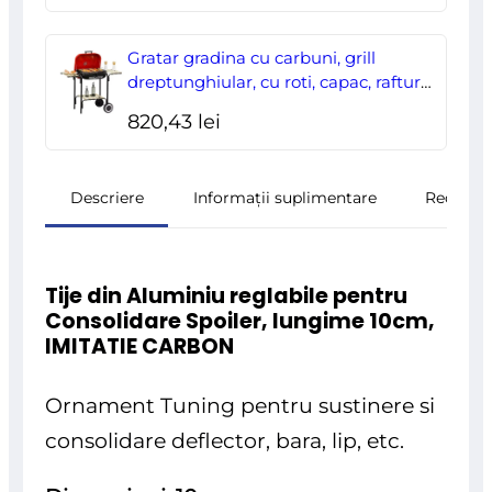
Gratar gradina cu carbuni, grill
dreptunghiular, cu roti, capac, rafturi,
43 cm, 98x49x81 cm
820,43
lei
Descriere
Informații suplimentare
Recenzii
Tije din Aluminiu reglabile pentru
Consolidare Spoiler, lungime 10cm,
IMITATIE CARBON
Ornament Tuning pentru sustinere si
consolidare deflector, bara, lip, etc.