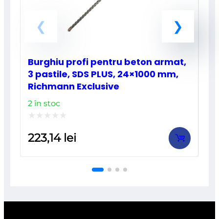
Burghiu profi pentru beton armat,
3 pastile, SDS PLUS, 24×1000 mm,
Richmann Exclusive
2 în stoc
Evaluat
223,14
lei
la
0
din
5