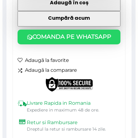
Adaugă în coș
2
Tije
Cumpără acum
din
Aluminiu
COMANDA PE WHATSAPP
reglabile
pentru
Adaugă la favorite
Consolidare
Adaugă la comparare
Spoiler,
lungime
10cm,
IMITATIE
Livrare Rapida in Romania
Expediere in maximum 48 de ore.
CARBON
Retur si Rambursare
Dreptul la retur si rambursare 14 zile.