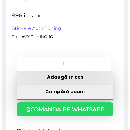
0
inițial
curent
din
996 în stoc
5
a
este:
Stickere Auto Tuning
SKU:
AVX-TUNING-16
fost:
90,00 lei.
Cantitate
103,50 lei.
-
+
Set
Adaugă în coș
2
stickere
Cumpără acum
autoadezive
Tuning,
COMANDA PE WHATSAPP
model
"Hood