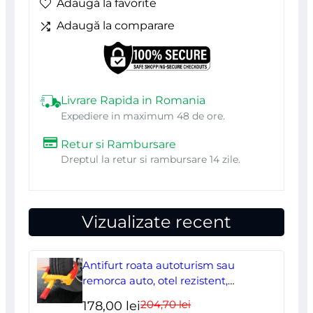
Adaugă la favorite
Stripes
Adaugă la comparare
V2",
dimensiune
100
x
Livrare Rapida in Romania
Expediere in maximum 48 de ore.
26
Retur si Rambursare
cm,
Dreptul la retur si rambursare 14 zile.
culoare
Neagra
Vizualizate recent
Antifurt roata autoturism sau
remorca auto, otel rezistent,
ajustabil, blocabil cu 2 chei
204,70
lei
Prețul
Prețul
178,00
lei