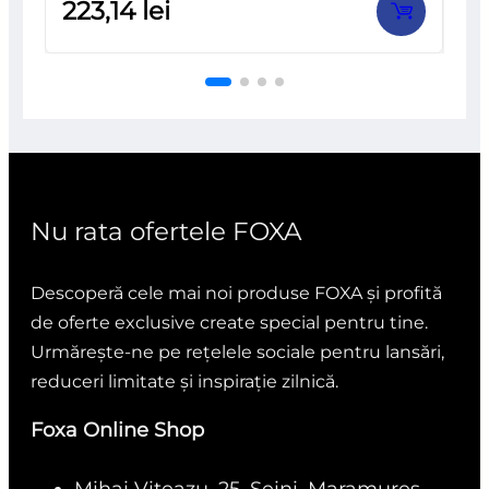
297,30
lei
la
0
din
5
Nu rata ofertele FOXA
Descoperă cele mai noi produse FOXA și profită
de oferte exclusive create special pentru tine.
Urmărește-ne pe rețelele sociale pentru lansări,
reduceri limitate și inspirație zilnică.
Foxa Online Shop