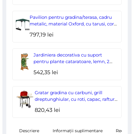
inițial
curent
a
este:
Pavilion pentru gradina/terasa, cadru
fost:
178,00 lei.
metalic, material Oxford, cu tarusi, corzi
ancorare, geanta, reglabil, verde,
204,70 lei.
797,19
lei
2.95×2.95×2.55 m
Jardiniera decorativa cu suport
pentru plante cataratoare, lemn, 2
nivele, tip butoi, 45x35x112 cm
542,35
lei
Gratar gradina cu carbuni, grill
dreptunghiular, cu roti, capac, rafturi,
43 cm, 98x49x81 cm
820,43
lei
Descriere
Informații suplimentare
Recenzii