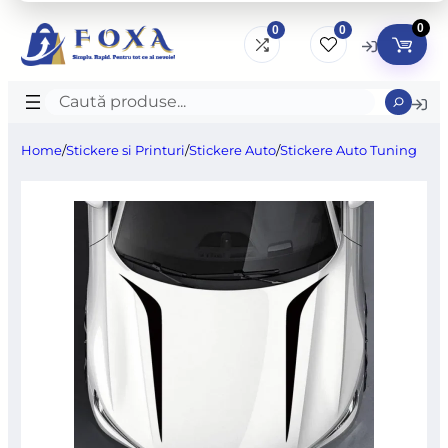
0
0
0
Caută
produse
Home
/
Stickere si Printuri
/
Stickere Auto
/
Stickere Auto Tuning