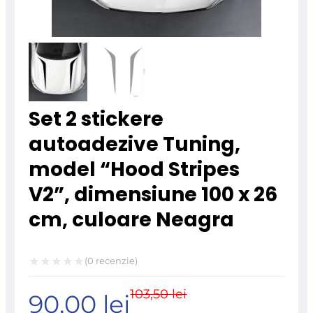
Set 2 stickere
autoadezive Tuning,
model “Hood Stripes
V2”, dimensiune 100 x 26
cm, culoare Neagra
(
0
recenzie)
Evaluat
103,50
lei
Prețul
Prețul
90,00
lei
la