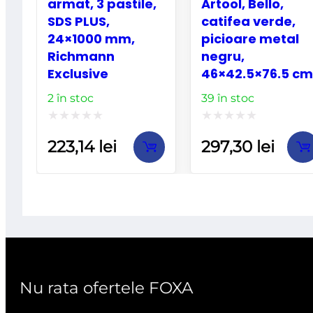
armat, 3 pastile,
Artool, Bello,
SDS PLUS,
catifea verde,
24×1000 mm,
picioare metal
Richmann
negru,
Exclusive
46×42.5×76.5 cm
2 în stoc
39 în stoc
Evaluat
Evaluat
223,14
lei
297,30
lei
la
la
0
0
din
din
5
5
Nu rata ofertele FOXA