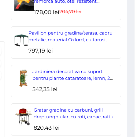
remorca auto, otel rezistent,
ajustabil, blocabil cu 2 chei
204,70
lei
Prețul
Prețul
178,00
lei
inițial
curent
a
este:
Pavilion pentru gradina/terasa, cadru
fost:
178,00 lei.
metalic, material Oxford, cu tarusi,
corzi ancorare, geanta, reglabil, verde,
204,70 lei.
797,19
lei
2.95×2.95×2.55 m
Jardiniera decorativa cu suport
pentru plante cataratoare, lemn, 2
nivele, tip butoi, 45x35x112 cm
542,35
lei
Gratar gradina cu carbuni, grill
dreptunghiular, cu roti, capac, rafturi,
43 cm, 98x49x81 cm
820,43
lei