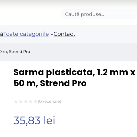
Caută
produse
nă
Toate categoriile
Contact
0 m, Strend Pro
Accesorii autoturisme
Unelte si scule de mana
Mas
Sarma plasticata, 1.2 mm x
in
Camioane și remorci
Unelte de vopsit si
50 m, Strend Pro
tencuit
Ro
Pistoale si sisteme de
Po
vopsit
(
0
recenzie)
Fie
Evaluat
Benzi adezive speciale
Acc
35,83
lei
la
Arzatoare si lampi de
ele
0
gaz
Fie
din