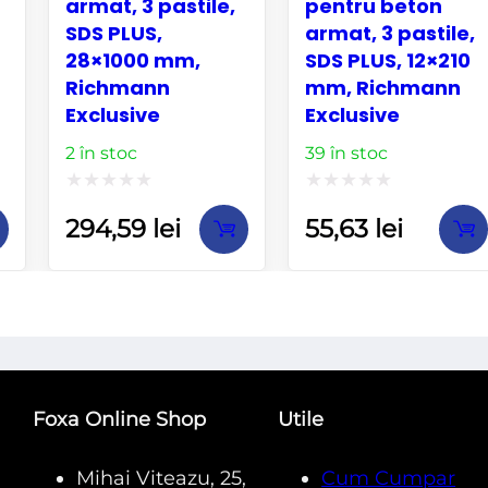
armat, 3 pastile,
pentru beton
SDS PLUS,
armat, 3 pastile,
28×1000 mm,
SDS PLUS, 12×210
Richmann
mm, Richmann
Exclusive
Exclusive
2 în stoc
39 în stoc
Evaluat
Evaluat
294,59
lei
55,63
lei
la
la
0
0
din
din
5
5
Foxa Online Shop
Utile
Mihai Viteazu, 25,
Cum Cumpar