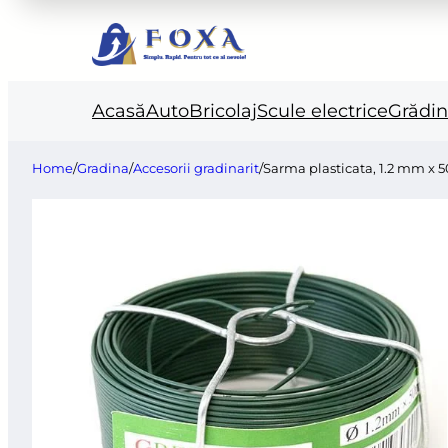
Acasă
Auto
Bricolaj
Scule electrice
Grădi
Home
/
Gradina
/
Accesorii gradinarit
/
Sarma plasticata, 1.2 mm x 5