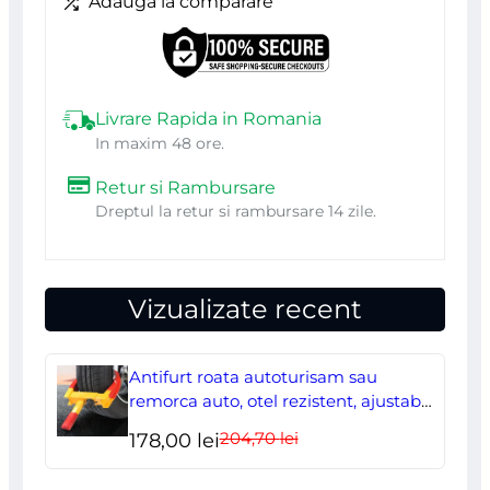
Adaugă la comparare
knit,
bombeu
metalic,
Livrare Rapida in Romania
gri
In maxim 48 ore.
si
Retur si Rambursare
negru,
Dreptul la retur si rambursare 14 zile.
marimea
45,
Vizualizate recent
ART.MAS
Antifurt roata autoturisam sau
remorca auto, otel rezistent, ajustabil,
blocabil cu 2 chei
204,70
lei
Prețul
Prețul
178,00
lei
inițial
curent