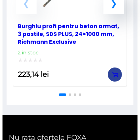
Burghiu profi pentru beton armat,
3 pastile, SDS PLUS, 24×1000 mm,
Richmann Exclusive
2 în stoc
Evaluat
223,14
lei
la
0
din
5
Nu rata ofertele FOXA