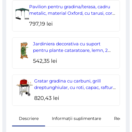
a
este:
Pavilion pentru gradina/terasa, cadru
fost:
178,00 lei.
metalic, material Oxford, cu tarusi, corzi
ancorare, geanta, reglabil, verde,
204,70 lei.
797,19
lei
2.95×2.95×2.55 m
Jardiniera decorativa cu suport
pentru plante cataratoare, lemn, 2
nivele, tip butoi, 45x35x112 cm
542,35
lei
Gratar gradina cu carbuni, grill
dreptunghiular, cu roti, capac, rafturi,
43 cm, 98x49x81 cm
820,43
lei
Descriere
Informații suplimentare
Recenzii