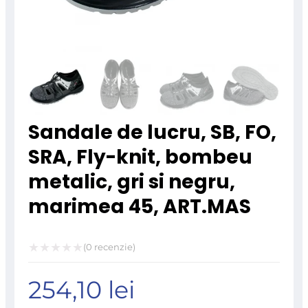
Sandale de lucru, SB, FO,
SRA, Fly-knit, bombeu
metalic, gri si negru,
marimea 45, ART.MAS
(
0
recenzie)
Evaluat
254,10
lei
la
0