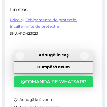
din
1 în stoc
5
Bricolaj
,
Echipamente de protectie
,
Incaltaminte de protectie
SKU:
ARC-423023
Cantitate
Adaugă în coș
-
+
Sandale
Cumpără acum
de
lucru,
COMANDA PE WHATSAPP
SB,
FO,
SRA,
Adaugă la favorite
Fly-