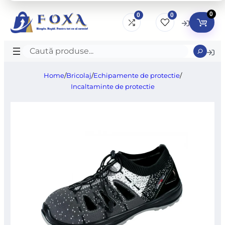
0
0
0
Caută
produse
Home
/
Bricolaj
/
Echipamente de protectie
/
Incaltaminte de protectie