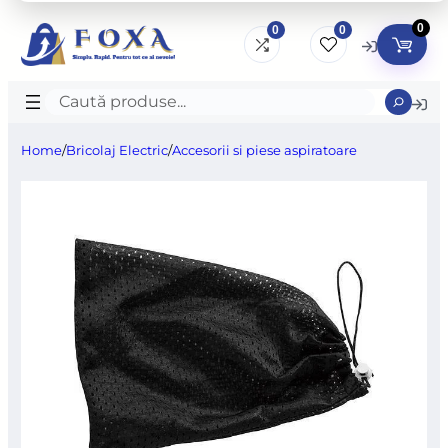
0
0
0
Caută
produse
Home
/
Bricolaj Electric
/
Accesorii si piese aspiratoare