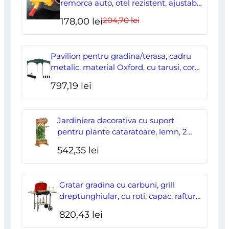
remorca auto, otel rezistent, ajustabil,
blocabil cu 2 chei
204,70
lei
Prețul
Prețul
178,00
lei
inițial
curent
a
este:
Pavilion pentru gradina/terasa, cadru
fost:
178,00 lei.
metalic, material Oxford, cu tarusi, corzi
ancorare, geanta, reglabil, verde,
204,70 lei.
797,19
lei
2.95×2.95×2.55 m
Jardiniera decorativa cu suport
pentru plante cataratoare, lemn, 2
nivele, tip butoi, 45x35x112 cm
542,35
lei
Gratar gradina cu carbuni, grill
dreptunghiular, cu roti, capac, rafturi,
43 cm, 98x49x81 cm
820,43
lei