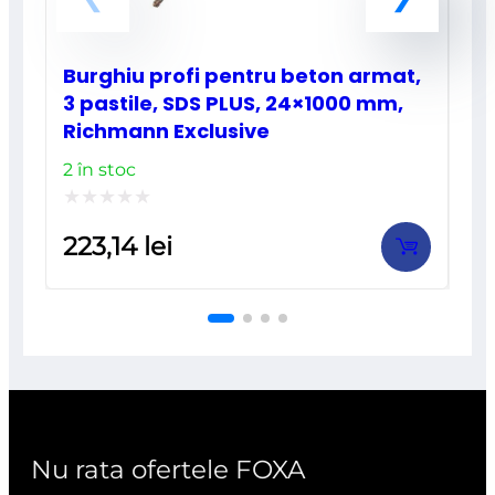
Burghiu profi pentru beton armat,
3 pastile, SDS PLUS, 24×1000 mm,
Richmann Exclusive
2 în stoc
Evaluat
223,14
lei
la
0
din
5
Nu rata ofertele FOXA