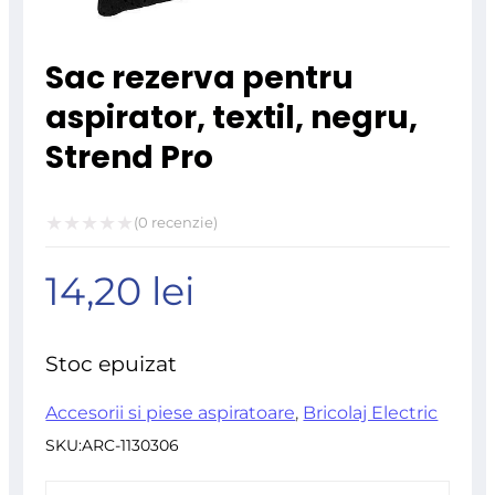
Sac rezerva pentru
aspirator, textil, negru,
Strend Pro
(
0
recenzie)
Evaluat
14,20
lei
la
0
din
Stoc epuizat
5
Accesorii si piese aspiratoare
,
Bricolaj Electric
SKU:
ARC-1130306