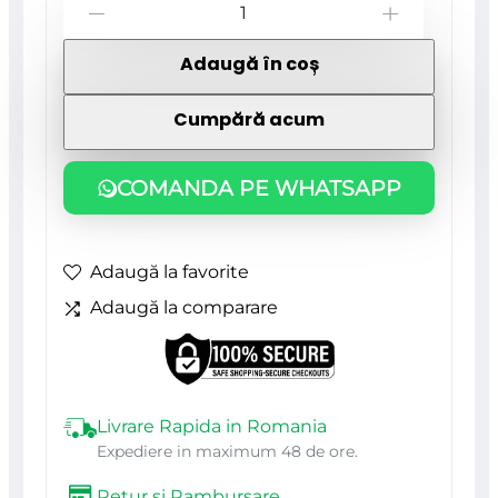
Cantitate
-
+
Ruleta
Adaugă în coș
autostop
7.5
Cumpără acum
m,
Topex
COMANDA PE WHATSAPP
Adaugă la favorite
Adaugă la comparare
Livrare Rapida in Romania
Expediere in maximum 48 de ore.
Retur si Rambursare