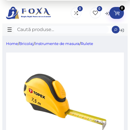
0
0
0
Caută
produse
Home
/
Bricolaj
/
Instrumente de masura
/
Rulete