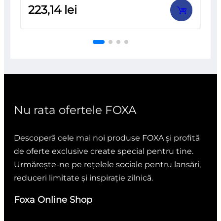
Evaluat
223,14
lei
la
0
din
5
Nu rata ofertele FOXA
Descoperă cele mai noi produse FOXA și profită
de oferte exclusive create special pentru tine.
Urmărește-ne pe rețelele sociale pentru lansări,
reduceri limitate și inspirație zilnică.
Foxa Online Shop