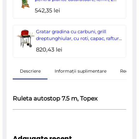
nivele, tip butoi, 45x35x112 cm
542,35
lei
Gratar gradina cu carbuni, grill
dreptunghiular, cu roti, capac, rafturi,
43 cm, 98x49x81 cm
820,43
lei
Descriere
Informații suplimentare
Recenzii
Ruleta autostop 7.5 m, Topex
Adaugate recent