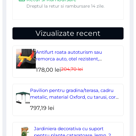
Dreptul la retur si rambursare 14 zile.
Vizualizate recent
Antifurt roata autoturism sau
remorca auto, otel rezistent,
ajustabil, blocabil cu 2 chei
204,70
lei
Prețul
Prețul
178,00
lei
inițial
curent
a
este:
Pavilion pentru gradina/terasa, cadru
fost:
178,00 lei.
metalic, material Oxford, cu tarusi, corzi
ancorare, geanta, reglabil, verde,
204,70 lei.
797,19
lei
2.95×2.95×2.55 m
Jardiniera decorativa cu suport
pentru plante cataratoare, lemn, 2