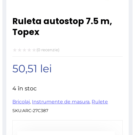
Ruleta autostop 7.5 m,
Topex
(
0
recenzie)
Evaluat
50,51
lei
la
0
din
4 în stoc
5
Bricolaj
,
Instrumente de masura
,
Rulete
SKU:
ARC-27C387