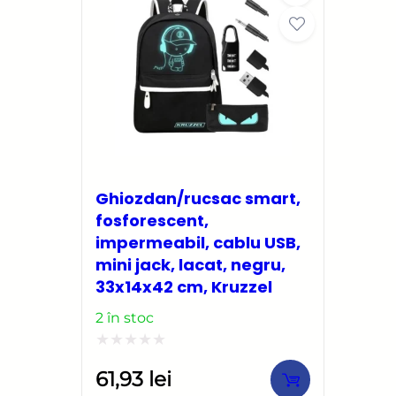
Ghiozdan/rucsac smart,
fosforescent,
impermeabil, cablu USB,
mini jack, lacat, negru,
33x14x42 cm, Kruzzel
2 în stoc
Evaluat
61,93
lei
la