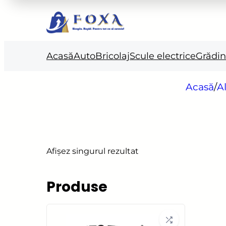
Acasă
Auto
Bricolaj
Scule electrice
Grădi
Acasă
/
A
Afișez singurul rezultat
Produse