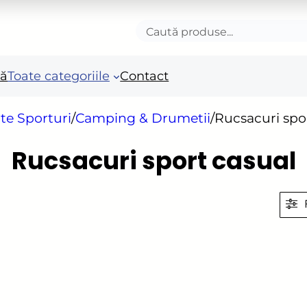
Caută
produse
nă
Toate categoriile
Contact
lte Sporturi
/
Camping & Drumetii
/
Rucsacuri spo
Accesorii autoturisme
Unelte si scule de mana
Mas
Rucsacuri sport casual
in
Camioane și remorci
Unelte de vopsit si
tencuit
Ro
Pistoale si sisteme de
Po
vopsit
Fie
Benzi adezive speciale
Acc
Arzatoare si lampi de
ele
gaz
Fie