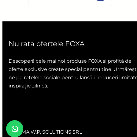
0
din
5
Nu rata ofertele FOXA
Descoperă cele mai noi produse FOXA și profită de
oferte exclusive create special pentru tine. Urmăreșt
ne pe rețelele sociale pentru lansări, reduceri limitate
inspirație zilnică.
ANDIMA W.P. SOLUTIONS SRL