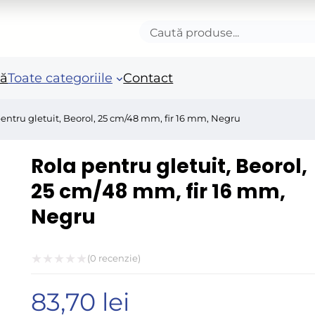
Caută
produse
nă
Toate categoriile
Contact
entru gletuit, Beorol, 25 cm/48 mm, fir 16 mm, Negru
Accesorii autoturisme
Unelte si scule de mana
Mas
Rola pentru gletuit, Beorol,
in
Camioane și remorci
Unelte de vopsit si
25 cm/48 mm, fir 16 mm,
tencuit
Ro
Negru
Pistoale si sisteme de
Po
vopsit
Fie
Benzi adezive speciale
(
0
recenzie)
Acc
Evaluat
Arzatoare si lampi de
ele
83,70
lei
la
gaz
Fie