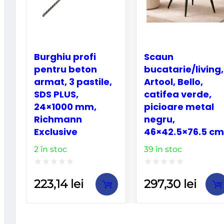
Burghiu profi
Scaun
pentru beton
bucatarie/living,
armat, 3 pastile,
Artool, Bello,
SDS PLUS,
catifea verde,
24×1000 mm,
picioare metal
Richmann
negru,
Exclusive
46×42.5×76.5 cm
2 în stoc
39 în stoc
Evaluat
Evaluat
223,14
lei
297,30
lei
la
la
0
0
din
din