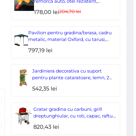
remorca auto, otel rezistent,
ajustabil, blocabil cu 2 chei
204,70
lei
Prețul
Prețul
178,00
lei
inițial
curent
a
este:
Pavilion pentru gradina/terasa, cadru
fost:
178,00 lei.
metalic, material Oxford, cu tarusi,
corzi ancorare, geanta, reglabil, verde,
204,70 lei.
797,19
lei
2.95×2.95×2.55 m
Jardiniera decorativa cu suport
pentru plante cataratoare, lemn, 2
nivele, tip butoi, 45x35x112 cm
542,35
lei
Gratar gradina cu carbuni, grill
dreptunghiular, cu roti, capac, rafturi,
43 cm, 98x49x81 cm
820,43
lei