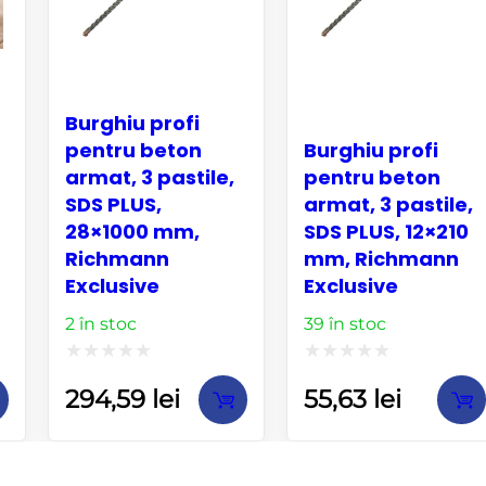
Burghiu profi
pentru beton
Burghiu profi
armat, 3 pastile,
pentru beton
SDS PLUS,
armat, 3 pastile,
28×1000 mm,
SDS PLUS, 12×210
Richmann
mm, Richmann
Exclusive
Exclusive
2 în stoc
39 în stoc
Evaluat
Evaluat
294,59
lei
55,63
lei
la
la
0
0
din
din