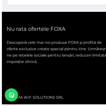
5
5
Nu rata ofertele FOXA
Descoperă cele mai noi produse FOXA și profită de
oferte exclusive create special pentru tine. Urmăreșt
ne pe rețelele sociale pentru lansări, reduceri limitate
inspirație zilnică.
ANDIMA W.P. SOLUTIONS SRL