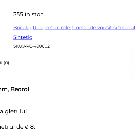
0
Accesorii pentru frezare
Sle
din
355 în stoc
Accesorii aparate de
5
Acc
sudura
sle
Bricolaj
,
Role, seturi role
,
Unelte de vopsit si tencui
Echere tamplarie –
Sintetic
Mi
dulgherie
SKU:
ARC-408602
Sc
Organizatoare si cutii
si 
scule
i (0)
Acc
Scari de lucru
Set
Echipamente de
pen
protectie
mm, Beorol
in
Imbracaminte protectia
muncii
a gletului.
Instrumente de masura
etrul de ø 8.