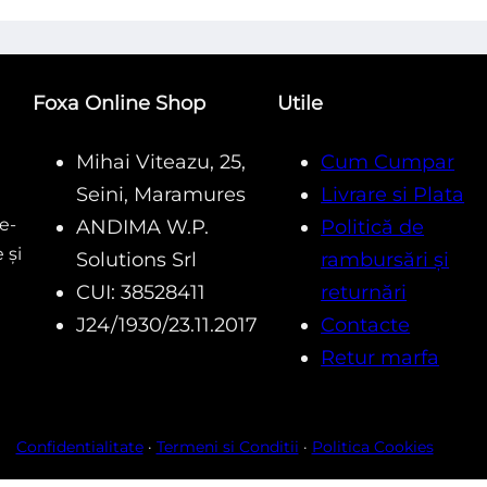
5
5
Foxa Online Shop
Utile
Mihai Viteazu, 25,
Cum Cumpar
Seini, Maramures
Livrare si Plata
e-
ANDIMA W.P.
Politică de
 și
Solutions Srl
rambursări și
CUI: 38528411
returnări
J24/1930/23.11.2017
Contacte
Retur marfa
Confidentialitate
·
Termeni si Conditii
·
Politica Cookies