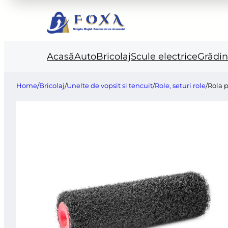
Acasă
Auto
Bricolaj
Scule electrice
Grădi
Home
/
Bricolaj
/
Unelte de vopsit si tencuit
/
Role, seturi role
/
Rola p