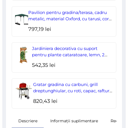
inițial
curent
a
este:
Pavilion pentru gradina/terasa, cadru
fost:
178,00 lei.
metalic, material Oxford, cu tarusi, corzi
ancorare, geanta, reglabil, verde,
204,70 lei.
797,19
lei
2.95×2.95×2.55 m
Jardiniera decorativa cu suport
pentru plante cataratoare, lemn, 2
nivele, tip butoi, 45x35x112 cm
542,35
lei
Gratar gradina cu carbuni, grill
dreptunghiular, cu roti, capac, rafturi,
43 cm, 98x49x81 cm
820,43
lei
Descriere
Informații suplimentare
Recenzii