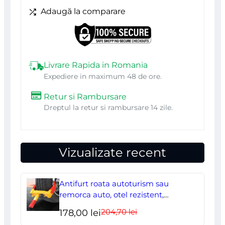
ornamente
Adaugă la comparare
auto
150
x
5cm
Livrare Rapida in Romania
Expediere in maximum 48 de ore.
Retur si Rambursare
Dreptul la retur si rambursare 14 zile.
Vizualizate recent
Antifurt roata autoturism sau
remorca auto, otel rezistent,
ajustabil, blocabil cu 2 chei
204,70
lei
Prețul
Prețul
178,00
lei