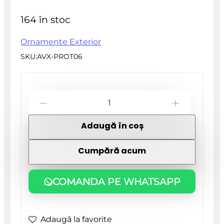
inițial
curent
din
164 în stoc
5
a
este:
Ornamente Exterior
SKU:
AVX-PROT06
fost:
32,24 lei.
Cantitate
37,08 lei.
-
+
Rola
Adaugă în coș
folie
crom
Cumpără acum
pentru
colantare
COMANDA PE WHATSAPP
bandouri
sau
Adaugă la favorite