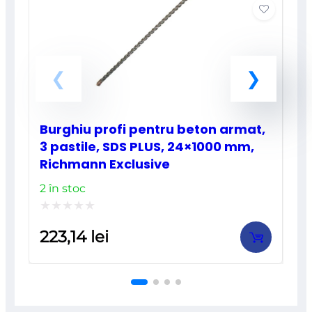
Burghiu profi pentru beton armat,
3 pastile, SDS PLUS, 24×1000 mm,
Richmann Exclusive
2 în stoc
Evaluat
223,14
lei
la
0
din
5