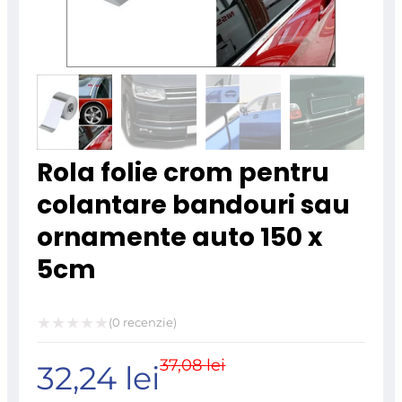
Rola folie crom pentru
colantare bandouri sau
ornamente auto 150 x
5cm
(
0
recenzie)
Evaluat
37,08
lei
Prețul
Prețul
32,24
lei
la
0