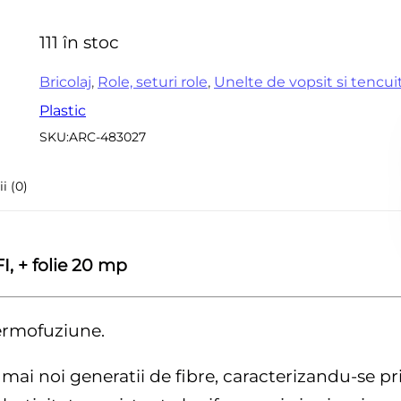
0
Accesorii pentru frezare
Sle
din
111 în stoc
Accesorii aparate de
5
Acc
sudura
sle
Bricolaj
,
Role, seturi role
,
Unelte de vopsit si tencui
Echere tamplarie –
Plastic
Mi
dulgherie
SKU:
ARC-483027
Sc
Organizatoare si cutii
si 
scule
i (0)
Acc
Scari de lucru
Set
Echipamente de
pen
protectie
I, + folie 20 mp
in
Imbracaminte protectia
muncii
termofuziune.
Instrumente de masura
e mai noi generatii de fibre, caracterizandu-se pr