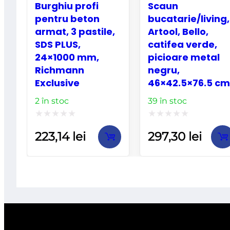
Burghiu profi
Scaun
pentru beton
bucatarie/living,
armat, 3 pastile,
Artool, Bello,
SDS PLUS,
catifea verde,
24×1000 mm,
picioare metal
Richmann
negru,
Exclusive
46×42.5×76.5 cm
2 în stoc
39 în stoc
Evaluat
Evaluat
223,14
lei
297,30
lei
la
la
0
0
din
din
5
5