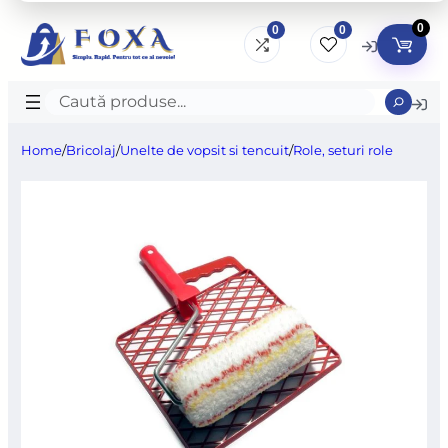
0
0
0
Caută
produse
Home
/
Bricolaj
/
Unelte de vopsit si tencuit
/
Role, seturi role