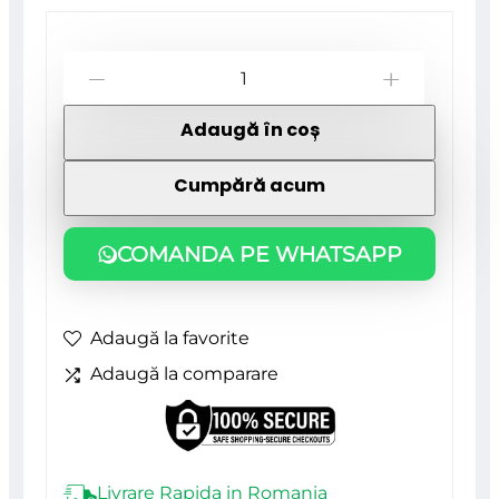
Cantitate
-
+
Rola
Adaugă în coș
cu
gratar,
Cumpără acum
18
cm/58
COMANDA PE WHATSAPP
mm,
multicolor,
Adaugă la favorite
HOBBY
Adaugă la comparare
Livrare Rapida in Romania