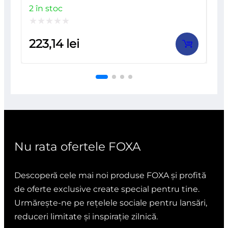
2 în stoc
Evaluat
223,14
lei
la
0
din
5
Nu rata ofertele FOXA
Descoperă cele mai noi produse FOXA și profită
de oferte exclusive create special pentru tine.
Urmărește-ne pe rețelele sociale pentru lansări,
reduceri limitate și inspirație zilnică.