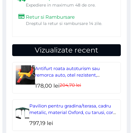
Expediere in maximum 48 de ore.
Retur si Rambursare
Dreptul la retur si rambursare 14 zile.
Vizualizate recent
Antifurt roata autoturism sau
remorca auto, otel rezistent,
ajustabil, blocabil cu 2 chei
204,70
lei
Prețul
Prețul
178,00
lei
inițial
curent
a
este:
Pavilion pentru gradina/terasa, cadru
fost:
178,00 lei.
metalic, material Oxford, cu tarusi, corzi
ancorare, geanta, reglabil, verde,
204,70 lei.
797,19
lei
2.95×2.95×2.55 m