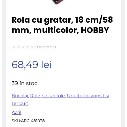
Rola cu gratar, 18 cm/58
mm, multicolor, HOBBY
(
0
recenzie)
Evaluat
68,49
lei
la
0
din
39 în stoc
5
Bricolaj
,
Role, seturi role
,
Unelte de vopsit si
tencuit
Acril
SKU:
ARC-481038