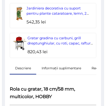
Jardiniera decorativa cu suport
pentru plante cataratoare, lemn, 2
nivele, tip butoi, 45x35x112 cm
542,35
lei
Gratar gradina cu carbuni, grill
dreptunghiular, cu roti, capac, rafturi,
43 cm, 98x49x81 cm
820,43
lei
Descriere
Informații suplimentare
Recenzii
Rola cu gratar, 18 cm/58 mm,
multicolor, HOBBY