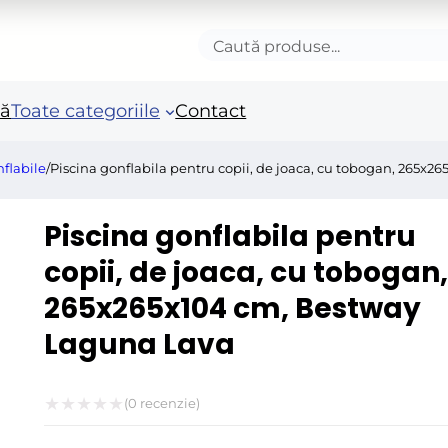
Caută
produse
nă
Toate categoriile
Contact
nflabile
/
Piscina gonflabila pentru copii, de joaca, cu tobogan, 265x
Accesorii autoturisme
Unelte si scule de mana
Mas
Piscina gonflabila pentru
in
Camioane și remorci
Unelte de vopsit si
copii, de joaca, cu tobogan,
tencuit
Ro
265x265x104 cm, Bestway
Pistoale si sisteme de
Po
vopsit
Laguna Lava
Fie
Benzi adezive speciale
Acc
Arzatoare si lampi de
ele
(
0
recenzie)
gaz
Evaluat
Fie