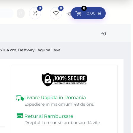
0
0
0
0,00
lei
265x104 cm, Bestway Laguna Lava
ini de gaurit si
Unelte Gradina
Bucatarie
surubat
Accesorii gradinarit
Curatenie 
topercutoare
Accesorii gratar
Cutii post
lizoare unghiulare
Accesorii pentru
Jardiniere
Livrare Rapida in Romania
rastraie electrice
gradina
Expediere in maximum 48 de ore.
Produse C
esorii fierastraie
Araci si suporturi plante
Intretiner
Retur si Rambursare
ctrice
Dreptul la retur si rambursare 14 zile.
Furtunuri gradina
Plase Ins
rastraie cu lant