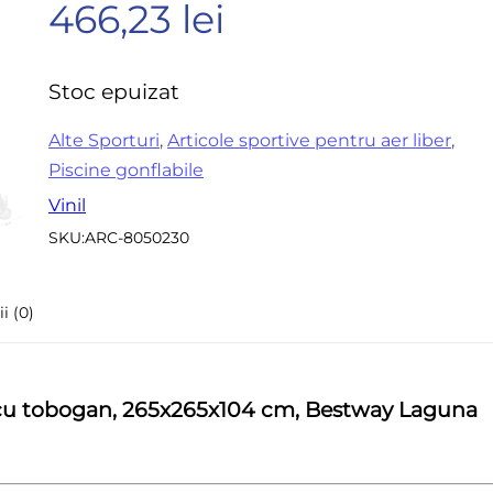
466,23
lei
la
Accesorii pentru frezare
Sle
0
Accesorii aparate de
Acc
din
sudura
Stoc epuizat
sle
5
Echere tamplarie –
Mi
Alte Sporturi
,
Articole sportive pentru aer liber
,
dulgherie
Piscine gonflabile
Sc
Organizatoare si cutii
si 
Vinil
scule
SKU:
ARC-8050230
Acc
Scari de lucru
Set
Echipamente de
pen
i (0)
protectie
in
Imbracaminte protectia
muncii
a, cu tobogan, 265x265x104 cm, Bestway Laguna
Instrumente de masura