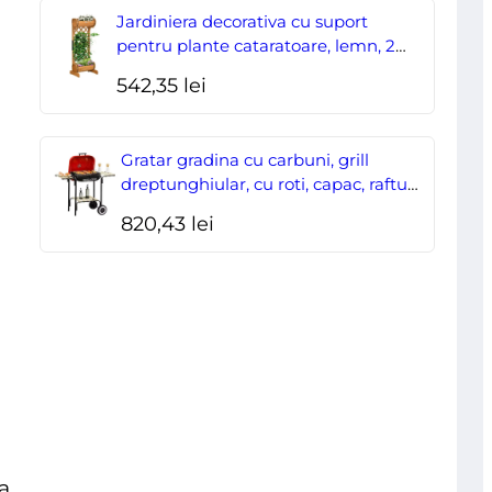
Jardiniera decorativa cu suport
pentru plante cataratoare, lemn, 2
nivele, tip butoi, 45x35x112 cm
542,35
lei
Gratar gradina cu carbuni, grill
dreptunghiular, cu roti, capac, rafturi,
43 cm, 98x49x81 cm
820,43
lei