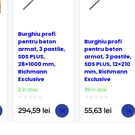
Burghiu profi
pentru beton
Burghiu profi
armat, 3 pastile,
pentru beton
SDS PLUS,
armat, 3 pastile,
28×1000 mm,
SDS PLUS, 12×210
Richmann
mm, Richmann
Exclusive
Exclusive
2 în stoc
39 în stoc
Evaluat
Evaluat
294,59
lei
55,63
lei
la
la
0
0
din
din