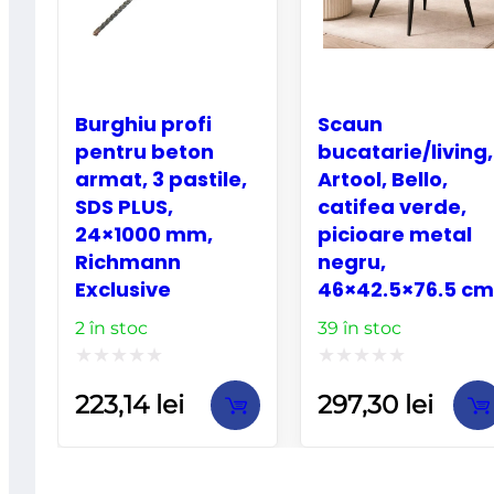
Burghiu profi
Scaun
pentru beton
bucatarie/living,
armat, 3 pastile,
Artool, Bello,
SDS PLUS,
catifea verde,
24×1000 mm,
picioare metal
Richmann
negru,
Exclusive
46×42.5×76.5 cm
2 în stoc
39 în stoc
Evaluat
Evaluat
223,14
lei
297,30
lei
la
la
0
0
din
din