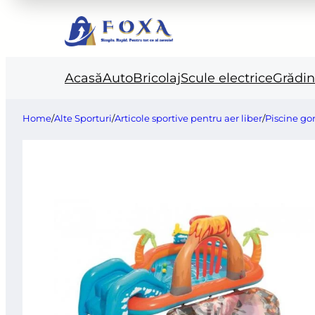
Acasă
Auto
Bricolaj
Scule electrice
Grădi
Home
/
Alte Sporturi
/
Articole sportive pentru aer liber
/
Piscine go