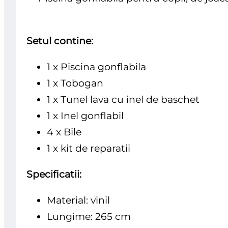
Setul contine:
1 x Piscina gonflabila
1 x Tobogan
1 x Tunel lava cu inel de baschet
1 x Inel gonflabil
4 x Bile
1 x kit de reparatii
Specificatii:
Material: vinil
Lungime: 265 cm