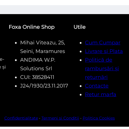
5
5
Foxa Online Shop
Utile
Mihai Viteazu, 25,
Cum Cumpar
Seini, Maramures
Livrare si Plata
e-
ANDIMA W.P.
Politică de
 și
Solutions Srl
rambursări și
CUI: 38528411
returnări
J24/1930/23.11.2017
Contacte
Retur marfa
Confidentialitate
·
Termeni si Conditii
·
Politica Cookies