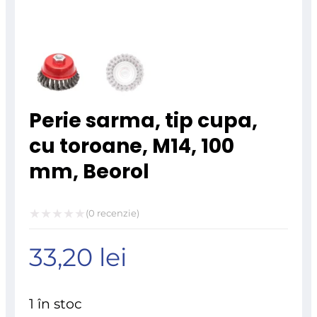
Perie sarma, tip cupa,
cu toroane, M14, 100
mm, Beorol
(
0
recenzie)
Evaluat
33,20
lei
la
0
din
1 în stoc
5