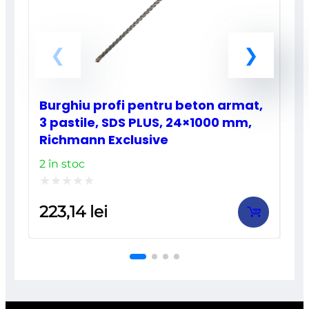
Burghiu profi pentru beton armat,
3 pastile, SDS PLUS, 24×1000 mm,
Richmann Exclusive
2 în stoc
Evaluat
223,14
lei
la
0
din
5