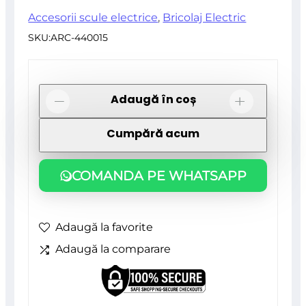
Accesorii scule electrice
,
Bricolaj Electric
SKU:
ARC-440015
Cantitate
Adaugă în coș
-
+
Perie
Cumpără acum
sarma,
tip
COMANDA PE WHATSAPP
cupa,
cu
toroane,
Adaugă la favorite
M14,
Adaugă la comparare
100
mm,