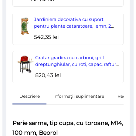
2.95×2.95×2.55 m
Jardiniera decorativa cu suport
pentru plante cataratoare, lemn, 2
nivele, tip butoi, 45x35x112 cm
542,35
lei
Gratar gradina cu carbuni, grill
dreptunghiular, cu roti, capac, rafturi,
43 cm, 98x49x81 cm
820,43
lei
Descriere
Informații suplimentare
Recenzii
Perie sarma, tip cupa, cu toroane, M14,
100 mm, Beorol