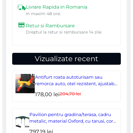
Beorol
Livrare Rapida in Romania
In maxim 48 ore.
Retur si Rambursare
Dreptul la retur si rambursare 14 zile.
Vizualizate recent
Antifurt roata autoturisam sau
remorca auto, otel rezistent, ajustabil,
blocabil cu 2 chei
204,70
lei
Prețul
Prețul
178,00
lei
inițial
curent
a
este:
Pavilion pentru gradina/terasa, cadru
fost:
178,00 lei.
metalic, material Oxford, cu tarusi, corzi
ancorare, geanta, reglabil, verde,
204,70 lei.
797,19
lei