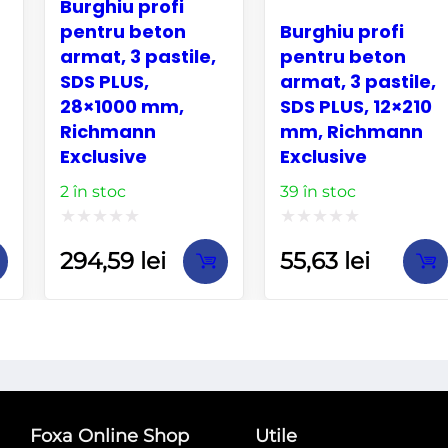
Burghiu profi
pentru beton
Burghiu profi
armat, 3 pastile,
pentru beton
SDS PLUS,
armat, 3 pastile,
28×1000 mm,
SDS PLUS, 12×210
Richmann
mm, Richmann
Exclusive
Exclusive
2 în stoc
39 în stoc
Evaluat
Evaluat
294,59
lei
55,63
lei
la
la
0
0
din
din
5
5
Foxa Online Shop
Utile