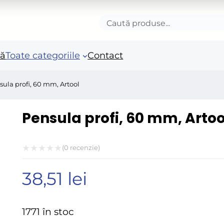
Caută
produse
nă
Toate categoriile
Contact
sula profi, 60 mm, Artool
Accesorii autoturisme
Unelte si scule de mana
Mas
Pensula profi, 60 mm, Artoo
in
Camioane și remorci
Unelte de vopsit si
tencuit
Ro
(
0
recenzie)
Pistoale si sisteme de
Po
Evaluat
vopsit
Fie
38,51
lei
la
Benzi adezive speciale
0
Acc
Arzatoare si lampi de
ele
din
1771 în stoc
gaz
5
Fie