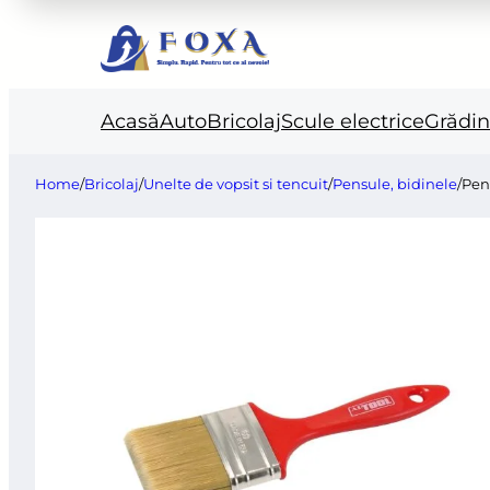
Acasă
Auto
Bricolaj
Scule electrice
Grădi
Home
/
Bricolaj
/
Unelte de vopsit si tencuit
/
Pensule, bidinele
/
Pen