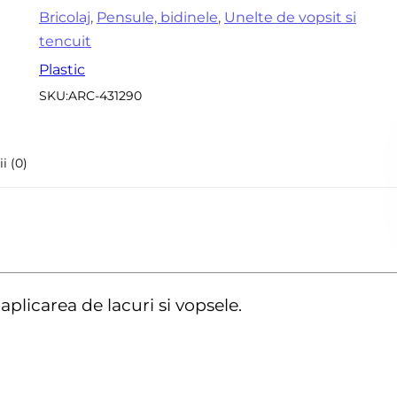
Accesorii pentru frezare
Bricolaj
,
Pensule, bidinele
,
Unelte de vopsit si
Sle
tencuit
Accesorii aparate de
Acc
sudura
Plastic
sle
SKU:
ARC-431290
Echere tamplarie –
Mi
dulgherie
Sc
Organizatoare si cutii
si 
i (0)
scule
Acc
Scari de lucru
Set
Echipamente de
pen
protectie
in
Imbracaminte protectia
 aplicarea de lacuri si vopsele.
muncii
Instrumente de masura