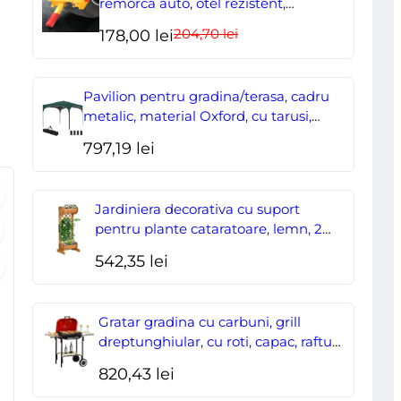
remorca auto, otel rezistent,
ajustabil, blocabil cu 2 chei
204,70
lei
Prețul
Prețul
178,00
lei
inițial
curent
a
este:
Pavilion pentru gradina/terasa, cadru
fost:
178,00 lei.
metalic, material Oxford, cu tarusi,
corzi ancorare, geanta, reglabil, verde,
204,70 lei.
797,19
lei
2.95×2.95×2.55 m
Jardiniera decorativa cu suport
pentru plante cataratoare, lemn, 2
nivele, tip butoi, 45x35x112 cm
542,35
lei
Gratar gradina cu carbuni, grill
dreptunghiular, cu roti, capac, rafturi,
43 cm, 98x49x81 cm
820,43
lei