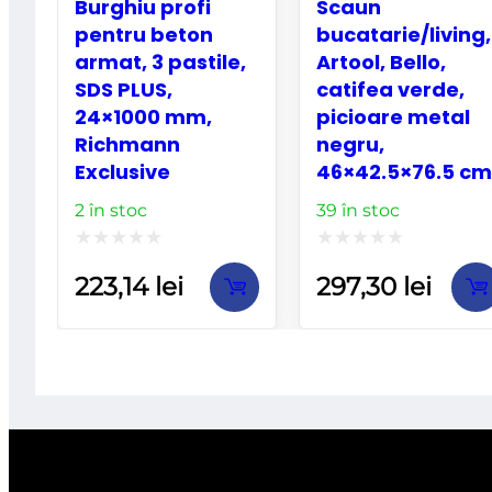
Burghiu profi
Scaun
pentru beton
bucatarie/living,
armat, 3 pastile,
Artool, Bello,
SDS PLUS,
catifea verde,
24×1000 mm,
picioare metal
Richmann
negru,
Exclusive
46×42.5×76.5 cm
2 în stoc
39 în stoc
Evaluat
Evaluat
223,14
lei
297,30
lei
la
la
0
0
din
din
5
5