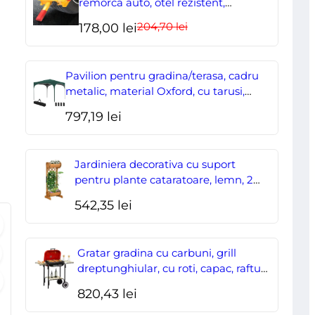
remorca auto, otel rezistent,
ajustabil, blocabil cu 2 chei
204,70
lei
Prețul
Prețul
178,00
lei
inițial
curent
a
este:
Pavilion pentru gradina/terasa, cadru
fost:
178,00 lei.
metalic, material Oxford, cu tarusi,
corzi ancorare, geanta, reglabil, verde,
204,70 lei.
797,19
lei
2.95×2.95×2.55 m
Jardiniera decorativa cu suport
pentru plante cataratoare, lemn, 2
nivele, tip butoi, 45x35x112 cm
542,35
lei
Gratar gradina cu carbuni, grill
dreptunghiular, cu roti, capac, rafturi,
43 cm, 98x49x81 cm
820,43
lei