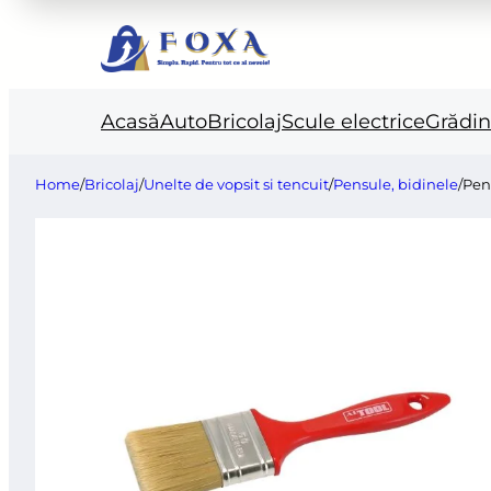
Acasă
Auto
Bricolaj
Scule electrice
Grădi
Home
/
Bricolaj
/
Unelte de vopsit si tencuit
/
Pensule, bidinele
/
Pen