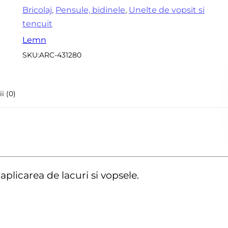
Accesorii pentru frezare
Bricolaj
,
Pensule, bidinele
,
Unelte de vopsit si
Sle
tencuit
Accesorii aparate de
Acc
sudura
Lemn
sle
SKU:
ARC-431280
Echere tamplarie –
Mi
dulgherie
Sc
Organizatoare si cutii
si 
i (0)
scule
Acc
Scari de lucru
Set
Echipamente de
pen
protectie
in
Imbracaminte protectia
 aplicarea de lacuri si vopsele.
muncii
Instrumente de masura