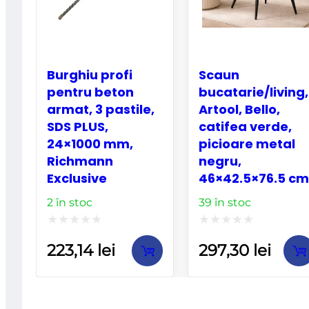
Burghiu profi
Scaun
pentru beton
bucatarie/living,
armat, 3 pastile,
Artool, Bello,
SDS PLUS,
catifea verde,
24×1000 mm,
picioare metal
Richmann
negru,
Exclusive
46×42.5×76.5 cm
2 în stoc
39 în stoc
Evaluat
Evaluat
223,14
lei
297,30
lei
la
la
0
0
din
din