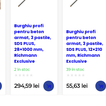
Burghiu profi
pentru beton
Burghiu profi
armat, 3 pastile,
pentru beton
SDS PLUS,
armat, 3 pastile,
28×1000 mm,
SDS PLUS, 12×210
Richmann
mm, Richmann
Exclusive
Exclusive
2 în stoc
39 în stoc
Evaluat
Evaluat
294,59
lei
55,63
lei
la
la
0
0
din
din