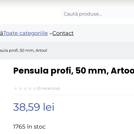
Caută
produse
nă
Toate categoriile
Contact
sula profi, 50 mm, Artool
Accesorii autoturisme
Unelte si scule de mana
Mas
Pensula profi, 50 mm, Artoo
in
Camioane și remorci
Unelte de vopsit si
tencuit
Ro
(
0
recenzie)
Pistoale si sisteme de
Po
Evaluat
vopsit
Fie
38,59
lei
la
Benzi adezive speciale
0
Acc
Arzatoare si lampi de
ele
din
1765 în stoc
gaz
5
Fie