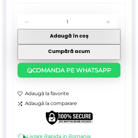
Cantitate
-
+
Pensula
Adaugă în coș
liniara
Gusow,
Cumpără acum
20
SB,
COMANDA PE WHATSAPP
BEOROL
Adaugă la favorite
Adaugă la comparare
Livrare Rapida in Romania