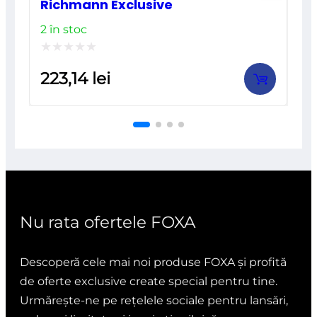
Richmann Exclusive
2 în stoc
Evaluat
223,14
lei
la
0
din
5
Nu rata ofertele FOXA
Descoperă cele mai noi produse FOXA și profită
de oferte exclusive create special pentru tine.
Urmărește-ne pe rețelele sociale pentru lansări,