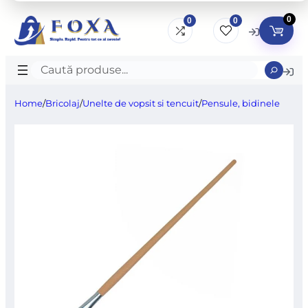
0
0
0
Caută
produse
Home
/
Bricolaj
/
Unelte de vopsit si tencuit
/
Pensule, bidinele