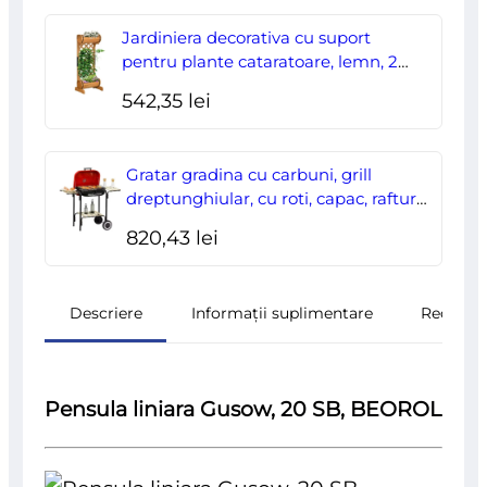
Jardiniera decorativa cu suport
pentru plante cataratoare, lemn, 2
nivele, tip butoi, 45x35x112 cm
542,35
lei
Gratar gradina cu carbuni, grill
dreptunghiular, cu roti, capac, rafturi,
43 cm, 98x49x81 cm
820,43
lei
Descriere
Informații suplimentare
Recenzii
Pensula liniara Gusow, 20 SB, BEOROL