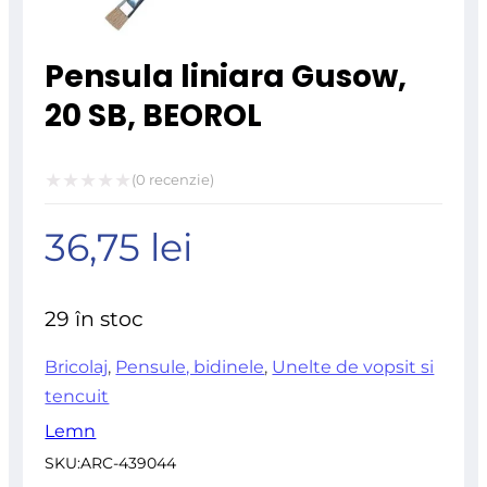
Pensula liniara Gusow,
20 SB, BEOROL
(
0
recenzie)
Evaluat
36,75
lei
la
0
din
29 în stoc
5
Bricolaj
,
Pensule, bidinele
,
Unelte de vopsit si
tencuit
Lemn
SKU:
ARC-439044