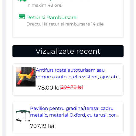
In maxim 48 ore.
Retur si Rambursare
Dreptul la retur si rambursare 14 zile.
Vizualizate recent
Antifurt roata autoturisam sau
remorca auto, otel rezistent, ajustabil,
blocabil cu 2 chei
204,70
lei
Prețul
Prețul
178,00
lei
inițial
curent
a
este:
Pavilion pentru gradina/terasa, cadru
fost:
178,00 lei.
metalic, material Oxford, cu tarusi, corzi
ancorare, geanta, reglabil, verde,
204,70 lei.
797,19
lei
2.95×2.95×2.55 m