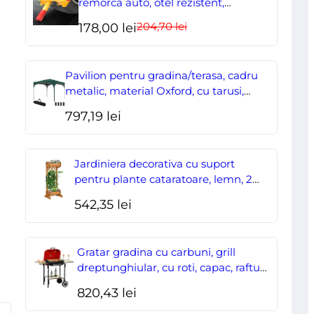
remorca auto, otel rezistent,
ajustabil, blocabil cu 2 chei
204,70
lei
Prețul
Prețul
178,00
lei
inițial
curent
a
este:
Pavilion pentru gradina/terasa, cadru
fost:
178,00 lei.
metalic, material Oxford, cu tarusi,
corzi ancorare, geanta, reglabil, verde,
204,70 lei.
797,19
lei
2.95×2.95×2.55 m
Jardiniera decorativa cu suport
pentru plante cataratoare, lemn, 2
nivele, tip butoi, 45x35x112 cm
542,35
lei
Gratar gradina cu carbuni, grill
dreptunghiular, cu roti, capac, rafturi,
43 cm, 98x49x81 cm
820,43
lei