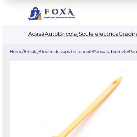
Acasă
Auto
Bricolaj
Scule electrice
Grădi
Home
/
Bricolaj
/
Unelte de vopsit si tencuit
/
Pensule, bidinele
/
Pen