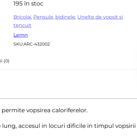
195 în stoc
Accesorii pentru frezare
5
Sle
Accesorii aparate de
Bricolaj
,
Pensule, bidinele
,
Unelte de vopsit si
Acc
sudura
tencuit
sle
Echere tamplarie –
Lemn
Mi
dulgherie
SKU:
ARC-432002
Sc
Organizatoare si cutii
si 
scule
i (0)
Acc
Scari de lucru
Set
Echipamente de
pen
protectie
in
Imbracaminte protectia
muncii
permite vopsirea caloriferelor.
Instrumente de masura
ung, accesul in locuri dificile in timpul vopsirii