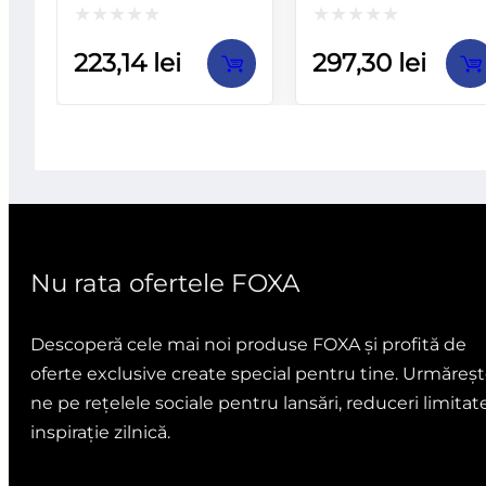
Evaluat
Evaluat
223,14
lei
297,30
lei
la
la
0
0
din
din
5
5
Nu rata ofertele FOXA
Descoperă cele mai noi produse FOXA și profită de
oferte exclusive create special pentru tine. Urmăreșt
ne pe rețelele sociale pentru lansări, reduceri limitate
inspirație zilnică.