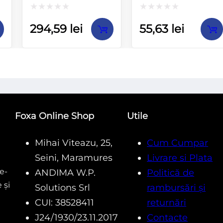
Evaluat
Evaluat
294,59
lei
55,63
lei
la
la
0
0
din
din
5
5
Foxa Online Shop
Utile
Mihai Viteazu, 25,
Cum Cumpar
Seini, Maramures
Livrare si Plata
e-
ANDIMA W.P.
Politică de
 și
Solutions Srl
rambursări și
CUI: 38528411
returnări
J24/1930/23.11.2017
Contacte