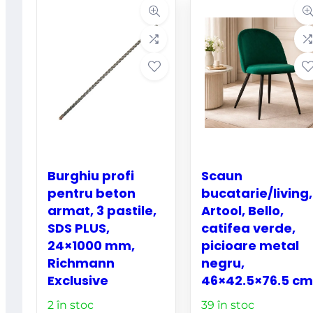
Burghiu profi
Scaun
pentru beton
bucatarie/living,
armat, 3 pastile,
Artool, Bello,
SDS PLUS,
catifea verde,
24×1000 mm,
picioare metal
Richmann
negru,
Exclusive
46×42.5×76.5 cm
2 în stoc
39 în stoc