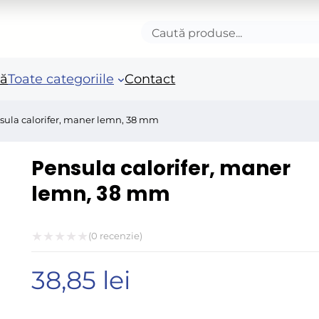
Caută
produse
nă
Toate categoriile
Contact
sula calorifer, maner lemn, 38 mm
Accesorii autoturisme
Unelte si scule de mana
Mas
Pensula calorifer, maner
in
Camioane și remorci
Unelte de vopsit si
lemn, 38 mm
tencuit
Ro
Pistoale si sisteme de
Po
vopsit
(
0
recenzie)
Fie
Evaluat
Benzi adezive speciale
Acc
38,85
lei
la
Arzatoare si lampi de
ele
0
gaz
Fie
din