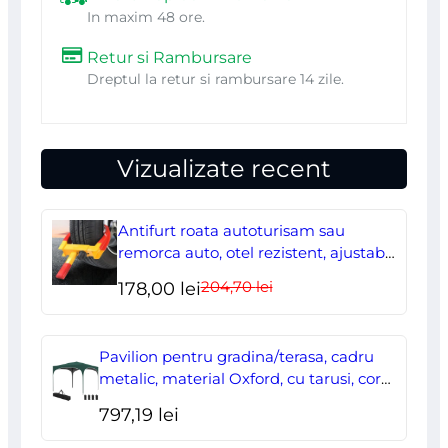
In maxim 48 ore.
Retur si Rambursare
Dreptul la retur si rambursare 14 zile.
Vizualizate recent
Antifurt roata autoturisam sau
remorca auto, otel rezistent, ajustabil,
blocabil cu 2 chei
204,70
lei
Prețul
Prețul
178,00
lei
inițial
curent
a
este:
Pavilion pentru gradina/terasa, cadru
fost:
178,00 lei.
metalic, material Oxford, cu tarusi, corzi
ancorare, geanta, reglabil, verde,
204,70 lei.
797,19
lei
2.95×2.95×2.55 m