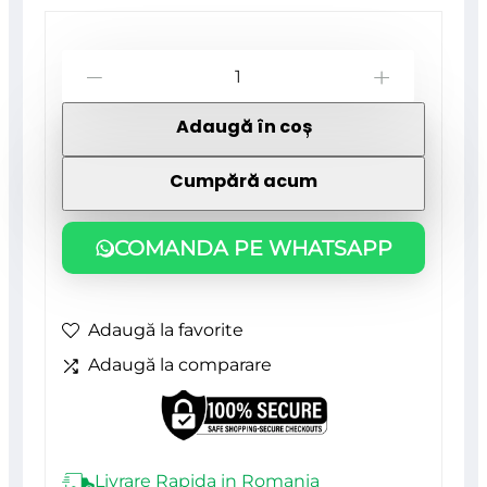
Cantitate
-
+
Pensula
Adaugă în coș
baituri,
50
Cumpără acum
mm,
ARTOOL
COMANDA PE WHATSAPP
Adaugă la favorite
Adaugă la comparare
Livrare Rapida in Romania