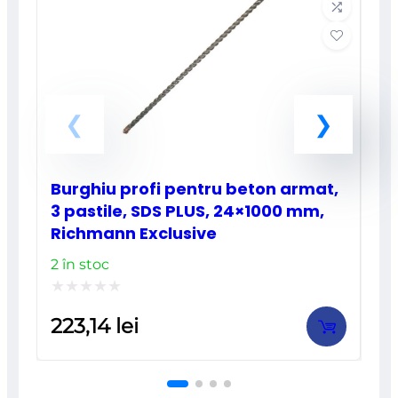
Burghiu profi pentru beton armat,
3 pastile, SDS PLUS, 24×1000 mm,
Richmann Exclusive
2 în stoc
Evaluat
223,14
lei
la
0
din