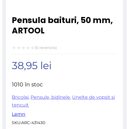
Pensula baituri, 50 mm,
ARTOOL
(
0
recenzie)
Evaluat
38,95
lei
la
0
din
1010 în stoc
5
Bricolaj
,
Pensule, bidinele
,
Unelte de vopsit si
tencuit
Lemn
SKU:
ARC-431430