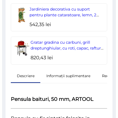
Jardiniera decorativa cu suport
pentru plante cataratoare, lemn, 2
nivele, tip butoi, 45x35x112 cm
542,35
lei
Gratar gradina cu carbuni, grill
dreptunghiular, cu roti, capac, rafturi,
43 cm, 98x49x81 cm
820,43
lei
Descriere
Informații suplimentare
Recenzii
Pensula baituri, 50 mm, ARTOOL