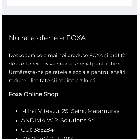
5
Nu rata ofertele FOXA
Descoperă cele mai noi produse FOXA și profită
de oferte exclusive create special pentru tine.
Urmărește-ne pe rețelele sociale pentru lansări,
reduceri limitate și inspirație zilnică.
Foxa Online Shop
Mihai Viteazu, 25, Seini, Maramures
ANDIMA W.P. Solutions Srl
CUI: 38528411
J24/1930/23.11.2017