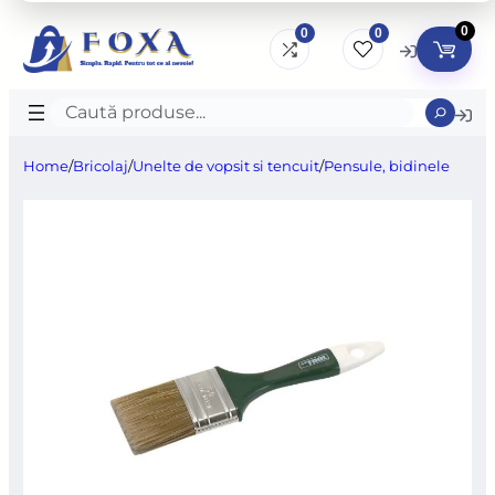
0
0
0
Caută
produse
Home
/
Bricolaj
/
Unelte de vopsit si tencuit
/
Pensule, bidinele