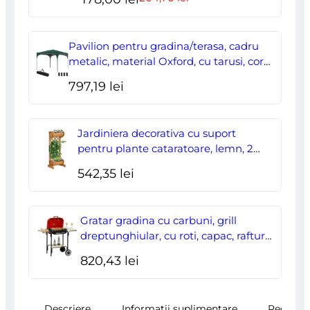
inițial
curent
a
este:
Pavilion pentru gradina/terasa, cadru
fost:
178,00 lei.
metalic, material Oxford, cu tarusi, corzi
ancorare, geanta, reglabil, verde,
204,70 lei.
797,19
lei
2.95×2.95×2.55 m
Jardiniera decorativa cu suport
pentru plante cataratoare, lemn, 2
nivele, tip butoi, 45x35x112 cm
542,35
lei
Gratar gradina cu carbuni, grill
dreptunghiular, cu roti, capac, rafturi,
43 cm, 98x49x81 cm
820,43
lei
Descriere
Informații suplimentare
Recenzii