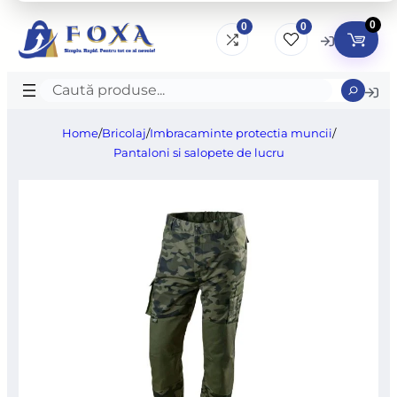
0
0
0
Caută
produse
Home
/
Bricolaj
/
Imbracaminte protectia muncii
/
Pantaloni si salopete de lucru