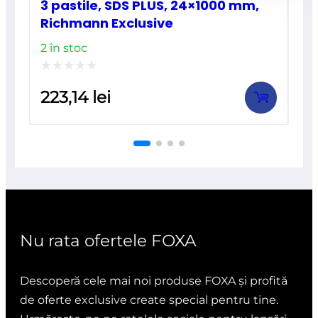
3 pastile, SDS PLUS, 24×1000 mm,
Richmann Exclusive
2 în stoc
Evaluat
223,14
lei
la
0
din
5
Nu rata ofertele FOXA
Descoperă cele mai noi produse FOXA și profită
de oferte exclusive create special pentru tine.