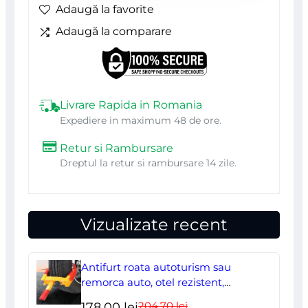
Adaugă la favorite
M/50,
Adaugă la comparare
NEO
Livrare Rapida in Romania
Expediere in maximum 48 de ore.
Retur si Rambursare
Dreptul la retur si rambursare 14 zile.
Vizualizate recent
Antifurt roata autoturism sau
remorca auto, otel rezistent,
ajustabil, blocabil cu 2 chei
204,70
lei
Prețul
Prețul
178,00
lei