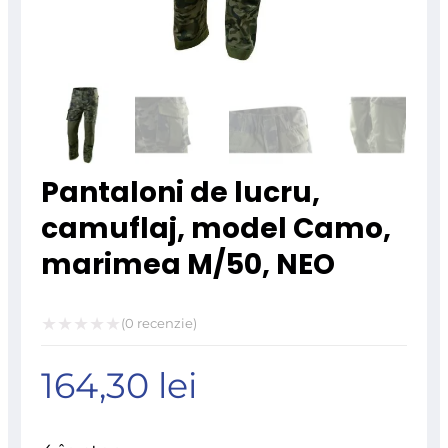
Pantaloni de lucru,
camuflaj, model Camo,
marimea M/50, NEO
(
0
recenzie)
Evaluat
164,30
lei
la
0
din