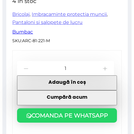
4 în stoc
5
Bricolaj
,
Imbracaminte protectia muncii
,
Pantaloni si salopete de lucru
Bumbac
SKU:
ARC-81-221-M
Cantitate
-
+
Pantaloni
Adaugă în coș
de
lucru,
Cumpără acum
camuflaj,
model
COMANDA PE WHATSAPP
Camo,
marimea