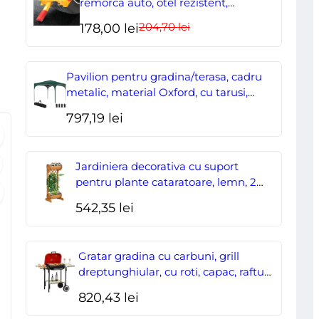
remorca auto, otel rezistent,
ajustabil, blocabil cu 2 chei
204,70
lei
Prețul
Prețul
178,00
lei
inițial
curent
a
este:
Pavilion pentru gradina/terasa, cadru
fost:
178,00 lei.
metalic, material Oxford, cu tarusi,
corzi ancorare, geanta, reglabil, verde,
204,70 lei.
797,19
lei
2.95×2.95×2.55 m
Jardiniera decorativa cu suport
pentru plante cataratoare, lemn, 2
nivele, tip butoi, 45x35x112 cm
542,35
lei
Gratar gradina cu carbuni, grill
dreptunghiular, cu roti, capac, rafturi,
43 cm, 98x49x81 cm
820,43
lei