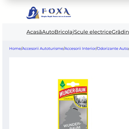
Acasă
Auto
Bricolaj
Scule electrice
Grădi
Home
/
Accesorii Autoturisme
/
Accesorii Interior
/
Odorizante Auto