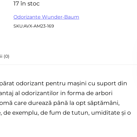
inițial
curent
17 în stoc
Accesorii pentru frezare
5
Sle
a
este:
Accesorii aparate de
Odorizante Wunder-Baum
Acc
sudura
SKU:
AVX-AM23-169
sle
fost:
15,86 lei.
Echere tamplarie –
Mi
dulgherie
Sc
18,24 lei.
Organizatoare si cutii
si 
i (0)
scule
Acc
Scari de lucru
Set
Echipamente de
părat odorizant pentru mașini cu suport din
pen
protectie
antaj al odorizantilor in forma de arbori
in
Imbracaminte protectia
omă care durează până la opt săptămâni,
muncii
e, de exemplu, de fum de tutun, umiditate și o
Instrumente de masura