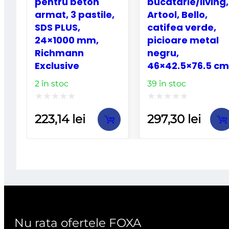
pentru beton
bucatarie/living,
armat, 3 pastile,
Artool, Bello,
SDS PLUS,
catifea verde,
24×1000 mm,
picioare metal
Richmann
negru,
Exclusive
46×42.5×76.5 cm
2 în stoc
39 în stoc
Evaluat
Evaluat
223,14
lei
297,30
lei
la
la
0
0
din
din
5
5
Nu rata ofertele FOXA