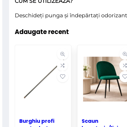
CUM SE UTILIZEAZA?
Deschideți punga și îndepărtați odorizan
Adaugate recent
Burghiu profi
Scaun