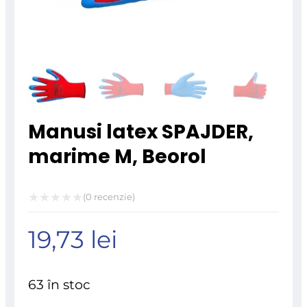
Manusi latex SPAJDER,
marime M, Beorol
(
0
recenzie)
Evaluat
19,73
lei
la
0
din
63 în stoc
5