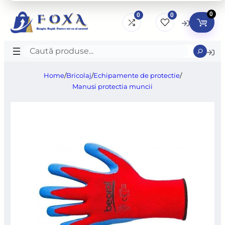
0
0
0
Caută
produse
Home
/
Bricolaj
/
Echipamente de protectie
/
Manusi protectia muncii