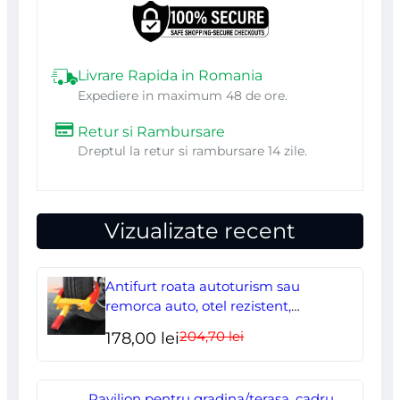
Livrare Rapida in Romania
Expediere in maximum 48 de ore.
Retur si Rambursare
Dreptul la retur si rambursare 14 zile.
Vizualizate recent
Antifurt roata autoturism sau
remorca auto, otel rezistent,
ajustabil, blocabil cu 2 chei
204,70
lei
Prețul
Prețul
178,00
lei
inițial
curent
a
este:
Pavilion pentru gradina/terasa, cadru