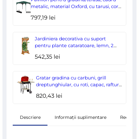
fost:
178,00 lei.
metalic, material Oxford, cu tarusi, corzi
ancorare, geanta, reglabil, verde,
204,70 lei.
797,19
lei
2.95×2.95×2.55 m
Jardiniera decorativa cu suport
pentru plante cataratoare, lemn, 2
nivele, tip butoi, 45x35x112 cm
542,35
lei
Gratar gradina cu carbuni, grill
dreptunghiular, cu roti, capac, rafturi,
43 cm, 98x49x81 cm
820,43
lei
Descriere
Informații suplimentare
Recenzii