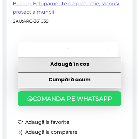
Bricolaj
,
Echipamente de protectie
,
Manusi
protectia muncii
SKU:
ARC-361039
Cantitate
-
+
Manusi
Adaugă în coș
latex
SPAJDER,
Cumpără acum
marime
M,
COMANDA PE WHATSAPP
Beorol
Adaugă la favorite
Adaugă la comparare