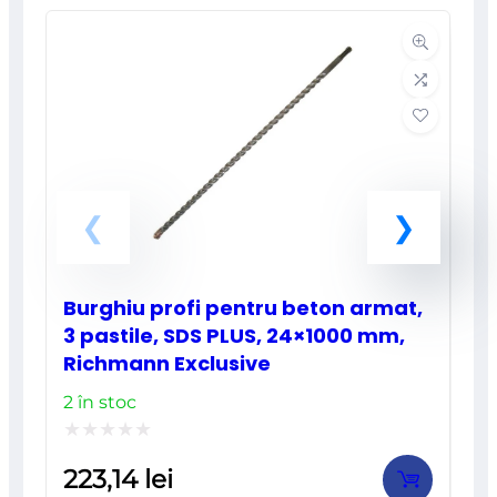
Burghiu profi pentru beton armat,
3 pastile, SDS PLUS, 24×1000 mm,
Richmann Exclusive
2 în stoc
Evaluat
223,14
lei
la