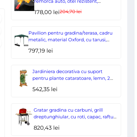
remorca auto, otel rezistent,
ajustabil, blocabil cu 2 chei
culoare
204,70
lei
Prețul
Prețul
178,00
lei
Neagra
inițial
curent
a
este:
Pavilion pentru gradina/terasa, cadru
fost:
178,00 lei.
metalic, material Oxford, cu tarusi,
corzi ancorare, geanta, reglabil, verde,
204,70 lei.
797,19
lei
2.95×2.95×2.55 m
Jardiniera decorativa cu suport
pentru plante cataratoare, lemn, 2
nivele, tip butoi, 45x35x112 cm
542,35
lei
Gratar gradina cu carbuni, grill
dreptunghiular, cu roti, capac, rafturi,
43 cm, 98x49x81 cm
820,43
lei