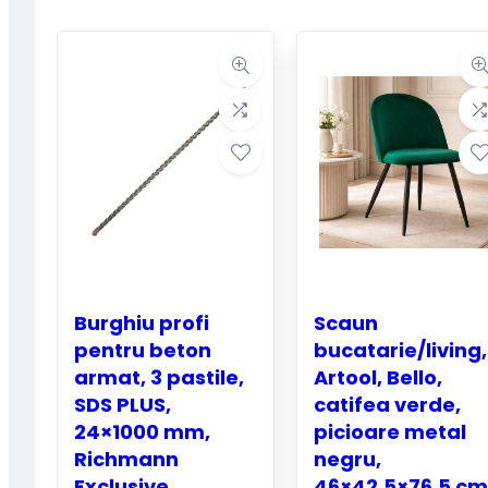
Burghiu profi
Scaun
pentru beton
bucatarie/living,
armat, 3 pastile,
Artool, Bello,
SDS PLUS,
catifea verde,
24×1000 mm,
picioare metal
Richmann
negru,
Exclusive
46×42.5×76.5 cm