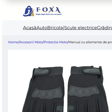
Acasă
Auto
Bricolaj
Scule electrice
Grădi
Home
/
Accesorii Moto
/
Protectie Moto
/
Manusi cu elemente de pro