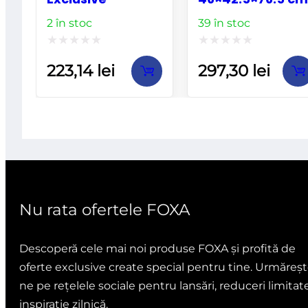
2 în stoc
39 în stoc
Evaluat
Evaluat
223,14
lei
297,30
lei
la
la
0
0
din
din
5
5
Nu rata ofertele FOXA
Descoperă cele mai noi produse FOXA și profită de
oferte exclusive create special pentru tine. Urmăreșt
ne pe rețelele sociale pentru lansări, reduceri limitate
inspirație zilnică.