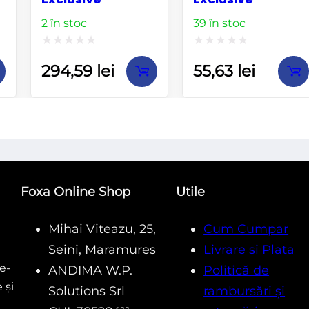
2 în stoc
39 în stoc
Evaluat
Evaluat
294,59
lei
55,63
lei
la
la
0
0
din
din
5
5
Foxa Online Shop
Utile
Mihai Viteazu, 25,
Cum Cumpar
Seini, Maramures
Livrare si Plata
e-
ANDIMA W.P.
Politică de
 și
Solutions Srl
rambursări și