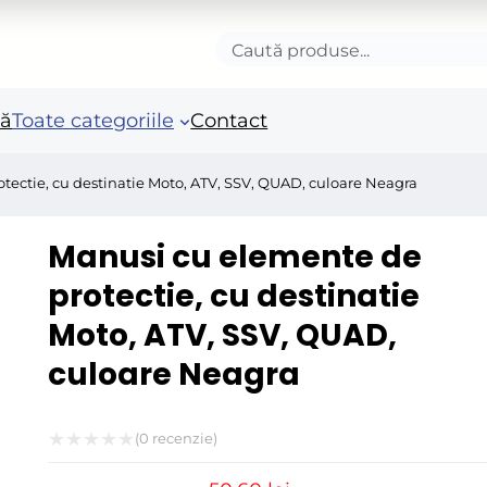
Caută
produse
nă
Toate categoriile
Contact
tectie, cu destinatie Moto, ATV, SSV, QUAD, culoare Neagra
Accesorii autoturisme
Unelte si scule de mana
Mas
Manusi cu elemente de
in
Camioane și remorci
Unelte de vopsit si
protectie, cu destinatie
tencuit
Ro
Moto, ATV, SSV, QUAD,
Pistoale si sisteme de
Po
vopsit
culoare Neagra
Fie
Benzi adezive speciale
Acc
Arzatoare si lampi de
ele
(
0
recenzie)
gaz
Evaluat
Fie