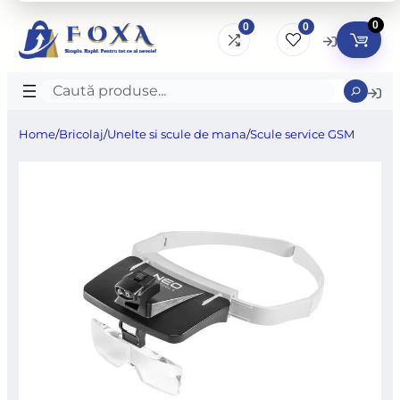
0
0
0
Caută
produse
Home
/
Bricolaj
/
Unelte si scule de mana
/
Scule service GSM