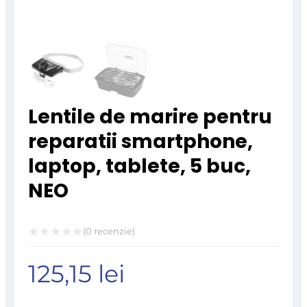
Lentile de marire pentru
reparatii smartphone,
laptop, tablete, 5 buc,
NEO
(
0
recenzie)
Evaluat
125,15
lei
la
0