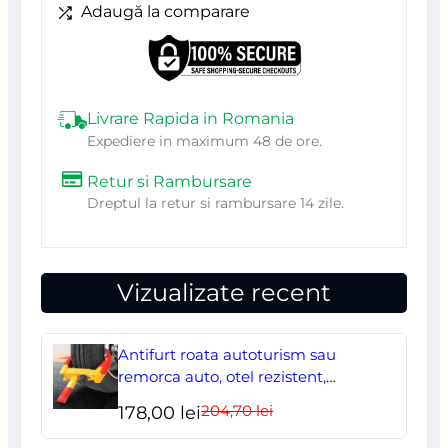
laptop,
Adaugă la comparare
tablete,
5
buc,
Livrare Rapida in Romania
NEO
Expediere in maximum 48 de ore.
Retur si Rambursare
Dreptul la retur si rambursare 14 zile.
Vizualizate recent
Antifurt roata autoturism sau
remorca auto, otel rezistent,
ajustabil, blocabil cu 2 chei
204,70
lei
Prețul
Prețul
178,00
lei
inițial
curent