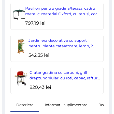
a
este:
Pavilion pentru gradina/terasa, cadru
fost:
178,00 lei.
metalic, material Oxford, cu tarusi, corzi
ancorare, geanta, reglabil, verde,
204,70 lei.
797,19
lei
2.95×2.95×2.55 m
Jardiniera decorativa cu suport
pentru plante cataratoare, lemn, 2
nivele, tip butoi, 45x35x112 cm
542,35
lei
Gratar gradina cu carbuni, grill
dreptunghiular, cu roti, capac, rafturi,
43 cm, 98x49x81 cm
820,43
lei
Descriere
Informații suplimentare
Recenzii