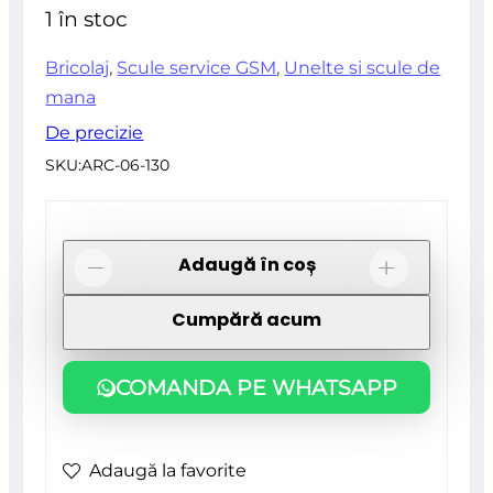
din
1 în stoc
5
Bricolaj
,
Scule service GSM
,
Unelte si scule de
mana
De precizie
SKU:
ARC-06-130
Cantitate
Adaugă în coș
-
+
Lentile
Cumpără acum
de
marire
COMANDA PE WHATSAPP
pentru
reparatii
smartphone,
Adaugă la favorite