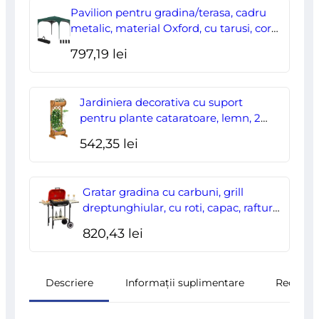
a
este:
Pavilion pentru gradina/terasa, cadru
fost:
178,00 lei.
metalic, material Oxford, cu tarusi, corzi
ancorare, geanta, reglabil, verde,
204,70 lei.
797,19
lei
2.95×2.95×2.55 m
Jardiniera decorativa cu suport
pentru plante cataratoare, lemn, 2
nivele, tip butoi, 45x35x112 cm
542,35
lei
Gratar gradina cu carbuni, grill
dreptunghiular, cu roti, capac, rafturi,
43 cm, 98x49x81 cm
820,43
lei
Descriere
Informații suplimentare
Recenzii