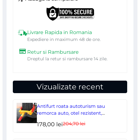
Livrare Rapida in Romania
Expediere in maximum 48 de ore.
Retur si Rambursare
Dreptul la retur si rambursare 14 zile.
Vizualizate recent
Antifurt roata autoturism sau
remorca auto, otel rezistent,
ajustabil, blocabil cu 2 chei
204,70
lei
Prețul
Prețul
178,00
lei
inițial
curent