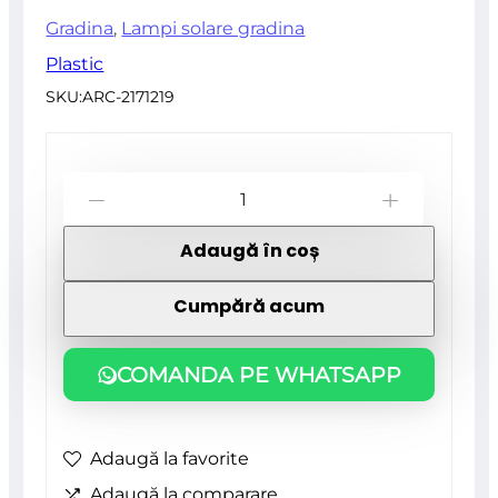
Gradina
,
Lampi solare gradina
Plastic
SKU:
ARC-2171219
Cantitate
-
+
Lampa
Adaugă în coș
solara
pentru
Cumpără acum
gradina,
LED,
COMANDA PE WHATSAPP
6.2×37.5
cm,
Adaugă la favorite
Sabik
Adaugă la comparare