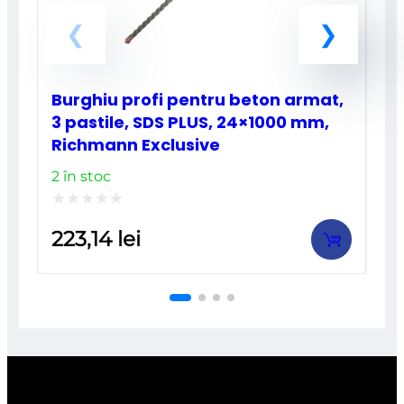
Burghiu profi pentru beton armat,
3 pastile, SDS PLUS, 24×1000 mm,
Richmann Exclusive
2 în stoc
Evaluat
223,14
lei
la
0
din
5