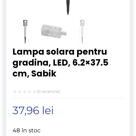
Lampa solara pentru
gradina, LED, 6.2×37.5
cm, Sabik
(
0
recenzie)
Evaluat
37,96
lei
la
0
din
48 în stoc
5