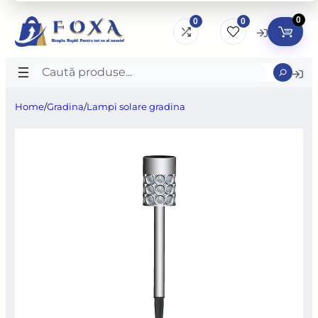
0
0
0
Caută
produse
Home
/
Gradina
/
Lampi solare gradina