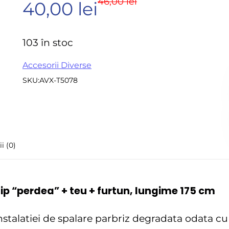
46,00
lei
Prețul
Prețul
40,00
lei
la
Accesorii pentru frezare
Sle
0
Accesorii aparate de
inițial
curent
Acc
din
sudura
103 în stoc
sle
5
Echere tamplarie –
a
este:
Mi
Accesorii Diverse
dulgherie
SKU:
AVX-T5078
Sc
Organizatoare si cutii
fost:
40,00 lei.
si 
scule
Acc
Scari de lucru
46,00 lei.
Set
Echipamente de
pen
i (0)
protectie
in
Imbracaminte protectia
muncii
 tip “perdea” + teu + furtun, lungime 175 cm
Instrumente de masura
instalatiei de spalare parbriz degradata odata cu