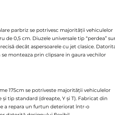
are parbriz se potrivesc majorității vehiculelor
ru de 0,5 cm. Diuzele universale tip “perdea” su
recisă decât aspersoarele cu jet clasice. Datorit
ea se monteaza prin clipsare in gaura vechilor
me 175cm se potriveste majorității vehiculelor
 și tip standard (dreapte, Y și T). Fabricat din
de a repara un furtun deteriorat într-o
r datorită designului flexibil.