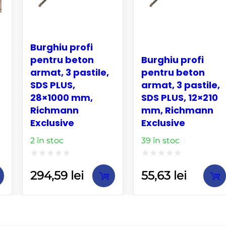
Burghiu profi
pentru beton
Burghiu profi
armat, 3 pastile,
pentru beton
SDS PLUS,
armat, 3 pastile,
28×1000 mm,
SDS PLUS, 12×210
Richmann
mm, Richmann
Exclusive
Exclusive
2 în stoc
39 în stoc
Evaluat
Evaluat
294,59
lei
55,63
lei
la
la
0
0
din
din
5
5