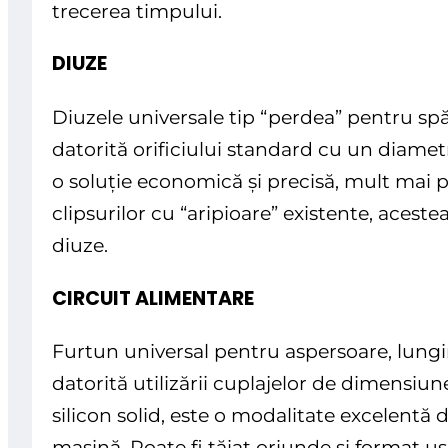
trecerea timpului.
DIUZE
Diuzele universale tip “perdea” pentru spăl
datorită orificiului standard cu un diamet
o soluție economică și precisă, mult mai p
clipsurilor cu “aripioare” existente, acest
diuze.
CIRCUIT ALIMENTARE
Furtun universal pentru aspersoare, lungi
datorită utilizării cuplajelor de dimensiune
silicon solid, este o modalitate excelentă 
mașină. Poate fi tăiat oriunde și format ușo