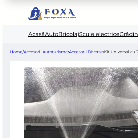
Acasă
Auto
Bricolaj
Scule electrice
Grădi
Home
/
Accesorii Autoturisme
/
Accesorii Diverse
/
Kit Universal cu 