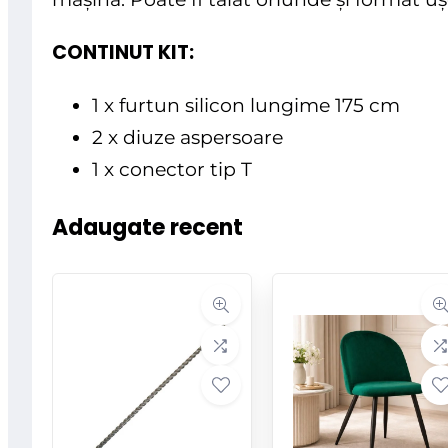
CONTINUT KIT:
1 x furtun silicon lungime 175 cm
2 x diuze aspersoare
1 x conector tip T
Adaugate recent