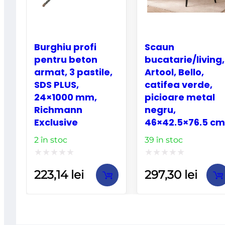
Burghiu profi
Scaun
pentru beton
bucatarie/living,
armat, 3 pastile,
Artool, Bello,
SDS PLUS,
catifea verde,
24×1000 mm,
picioare metal
Richmann
negru,
Exclusive
46×42.5×76.5 cm
2 în stoc
39 în stoc
Evaluat
Evaluat
223,14
lei
297,30
lei
la
la
0
0
din
din
5
5