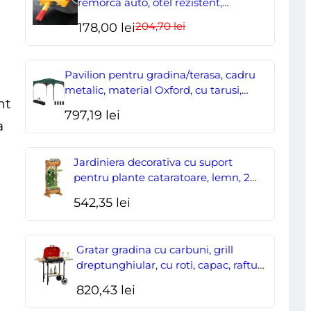
remorca auto, otel rezistent,
ajustabil, blocabil cu 2 chei
+
204,70
lei
Prețul
Prețul
178,00
lei
furtun,
inițial
curent
lungime
a
este:
Pavilion pentru gradina/terasa, cadru
175
fost:
178,00 lei.
metalic, material Oxford, cu tarusi,
nt
corzi ancorare, geanta, reglabil, verde,
cm
204,70 lei.
797,19
lei
2.95×2.95×2.55 m
a
Jardiniera decorativa cu suport
pentru plante cataratoare, lemn, 2
nivele, tip butoi, 45x35x112 cm
542,35
lei
Gratar gradina cu carbuni, grill
dreptunghiular, cu roti, capac, rafturi,
43 cm, 98x49x81 cm
820,43
lei