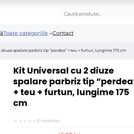
Caută
produse
nă
Toate categoriile
Contact
2 diuze spalare parbriz tip “perdea” + teu + furtun, lungime 175 cm
Accesorii autoturisme
Unelte si scule de mana
Mas
Kit Universal cu 2 diuze
in
Camioane și remorci
Unelte de vopsit si
spalare parbriz tip “perdea
tencuit
Ro
+ teu + furtun, lungime 175
Pistoale si sisteme de
Po
vopsit
cm
Fie
Benzi adezive speciale
Acc
Arzatoare si lampi de
ele
(
0
recenzie)
gaz
Evaluat
Fie