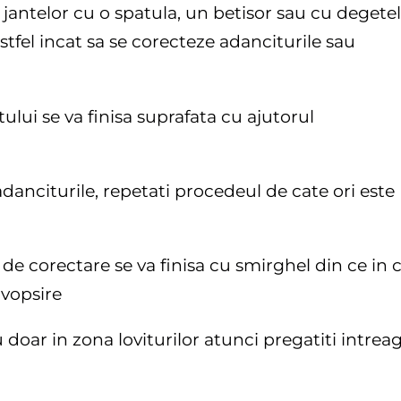
e jantelor cu o spatula, un betisor sau cu degete
astfel incat sa se corecteze adanciturile sau
ului se va finisa suprafata cu ajutorul
adanciturile, repetati procedeul de cate ori este
r
de corectare se va finisa cu smirghel din ce in 
 vopsire
nu doar in zona loviturilor atunci pregatiti intrea