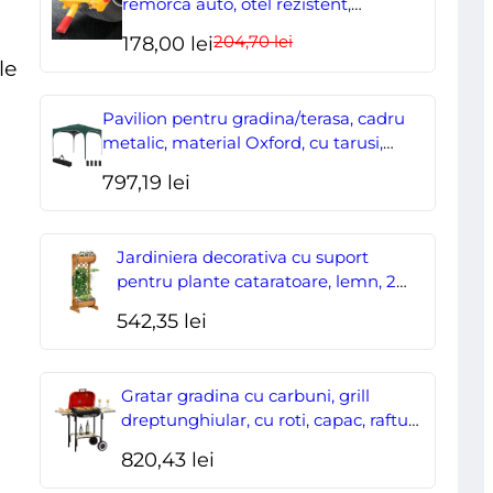
remorca auto, otel rezistent,
ajustabil, blocabil cu 2 chei
204,70
lei
Prețul
Prețul
178,00
lei
le
inițial
curent
a
este:
Pavilion pentru gradina/terasa, cadru
fost:
178,00 lei.
metalic, material Oxford, cu tarusi,
corzi ancorare, geanta, reglabil, verde,
204,70 lei.
797,19
lei
2.95×2.95×2.55 m
Jardiniera decorativa cu suport
pentru plante cataratoare, lemn, 2
nivele, tip butoi, 45x35x112 cm
542,35
lei
Gratar gradina cu carbuni, grill
dreptunghiular, cu roti, capac, rafturi,
43 cm, 98x49x81 cm
820,43
lei