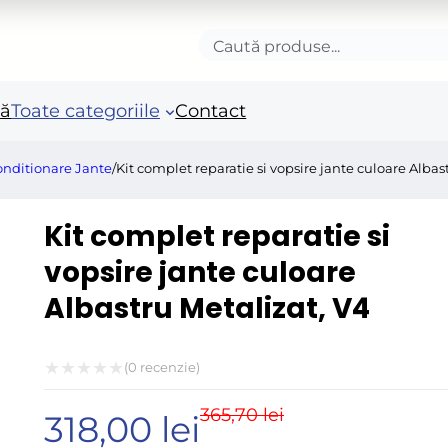
Caută
produse
nă
Toate categoriile
Contact
onditionare Jante
/
Kit complet reparatie si vopsire jante culoare Albas
Accesorii autoturisme
Unelte si scule de mana
Mas
Kit complet reparatie si
in
Camioane și remorci
Unelte de vopsit si
vopsire jante culoare
tencuit
Ro
Albastru Metalizat, V4
Pistoale si sisteme de
Po
vopsit
Fie
Benzi adezive speciale
(
0
recenzie)
Acc
Evaluat
Arzatoare si lampi de
ele
365,70
lei
Prețul
Prețul
318,00
lei
la
gaz
Fie