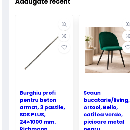
Adaugate recent
Burghiu profi
Scaun
pentru beton
bucatarie/living,
armat, 3 pastile,
Artool, Bello,
SDS PLUS,
catifea verde,
24×1000 mm,
picioare metal
Richmann
negru,