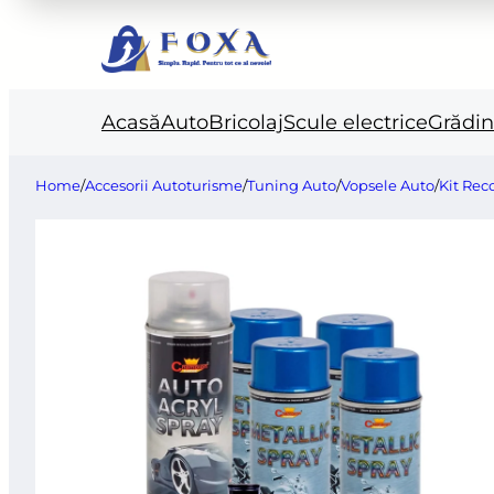
Acasă
Auto
Bricolaj
Scule electrice
Grădi
Home
/
Accesorii Autoturisme
/
Tuning Auto
/
Vopsele Auto
/
Kit Rec