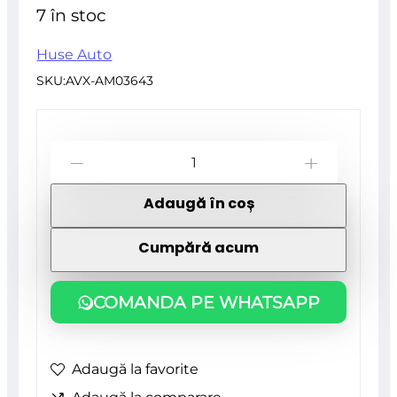
inițial
curent
din
7 în stoc
5
a
este:
Huse Auto
SKU:
AVX-AM03643
fost:
133,76 lei.
Cantitate
153,82 lei.
-
+
Husa
Adaugă în coș
scaun
auto
Cumpără acum
cu
bile
COMANDA PE WHATSAPP
de
masaj
Adaugă la favorite
si