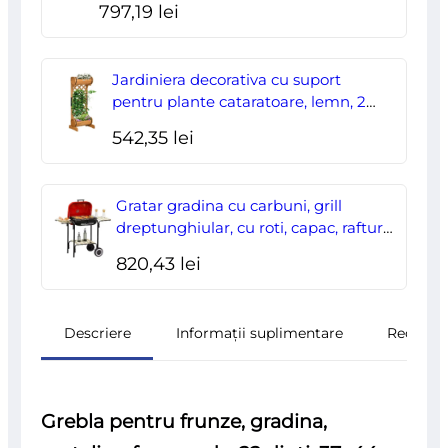
204,70 lei.
797,19
lei
2.95×2.95×2.55 m
Jardiniera decorativa cu suport
pentru plante cataratoare, lemn, 2
nivele, tip butoi, 45x35x112 cm
542,35
lei
Gratar gradina cu carbuni, grill
dreptunghiular, cu roti, capac, rafturi,
43 cm, 98x49x81 cm
820,43
lei
Descriere
Informații suplimentare
Recenzii
Grebla pentru frunze, gradina,