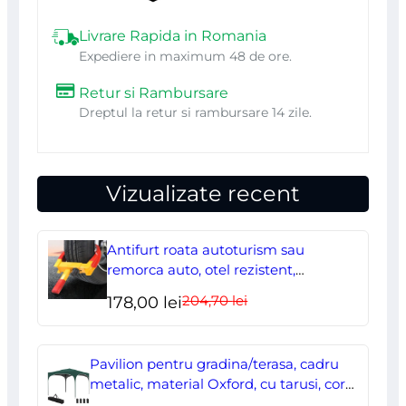
cm
Livrare Rapida in Romania
Expediere in maximum 48 de ore.
Retur si Rambursare
Dreptul la retur si rambursare 14 zile.
Vizualizate recent
Antifurt roata autoturism sau
remorca auto, otel rezistent,
ajustabil, blocabil cu 2 chei
204,70
lei
Prețul
Prețul
178,00
lei
inițial
curent
a
este:
Pavilion pentru gradina/terasa, cadru
fost:
178,00 lei.
metalic, material Oxford, cu tarusi, corzi
ancorare, geanta, reglabil, verde,