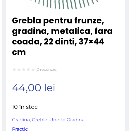
Grebla pentru frunze,
gradina, metalica, fara
coada, 22 dinti, 37×44
cm
(
0
recenzie)
Evaluat
44,00
lei
la
0
din
10 în stoc
5
Gradina
,
Greble
,
Unelte Gradina
Practic