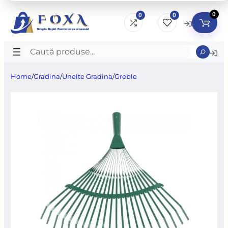
0
0
0
Caută
produse
Home
/
Gradina
/
Unelte Gradina
/
Greble