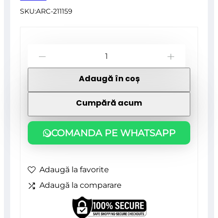
SKU:
ARC-211159
Cantitate
-
+
Grebla
Adaugă în coș
pentru
frunze,
Cumpără acum
gradina,
metalica,
COMANDA PE WHATSAPP
fara
coada,
Adaugă la favorite
22
Adaugă la comparare
dinti,
37×44