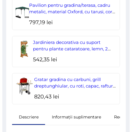
a
este:
Pavilion pentru gradina/terasa, cadru
fost:
178,00 lei.
metalic, material Oxford, cu tarusi, corzi
ancorare, geanta, reglabil, verde,
204,70 lei.
797,19
lei
2.95×2.95×2.55 m
Jardiniera decorativa cu suport
pentru plante cataratoare, lemn, 2
nivele, tip butoi, 45x35x112 cm
542,35
lei
Gratar gradina cu carbuni, grill
dreptunghiular, cu roti, capac, rafturi,
43 cm, 98x49x81 cm
820,43
lei
Descriere
Informații suplimentare
Recenzii