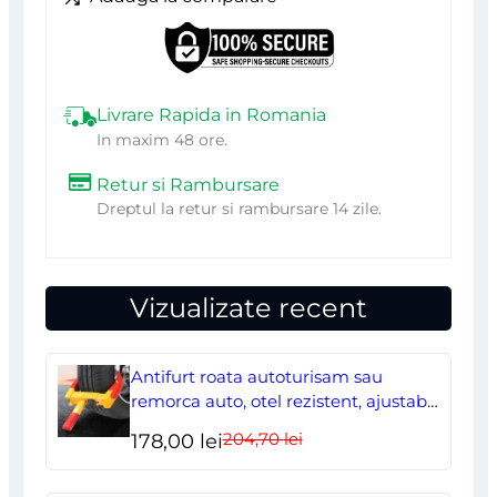
IP44,
4
cm,
10
Livrare Rapida in Romania
In maxim 48 ore.
m
Retur si Rambursare
Dreptul la retur si rambursare 14 zile.
Vizualizate recent
Antifurt roata autoturisam sau
remorca auto, otel rezistent, ajustabil,
blocabil cu 2 chei
204,70
lei
Prețul
Prețul
178,00
lei
inițial
curent