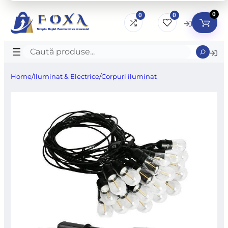
0
0
0
Caută
produse
Home
/
Iluminat & Electrice
/
Corpuri iluminat