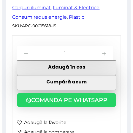
Corpuri iluminat
,
Iluminat & Electrice
Consum redus energie
,
Plastic
SKU:
ARC-00015618-IS
Cantitate
-
+
Ghirlanda
Adaugă în coș
tip
sirag
Cumpără acum
de
becuri,
COMANDA PE WHATSAPP
LED,
220-
Adaugă la favorite
240V,
Adaugă la comparare