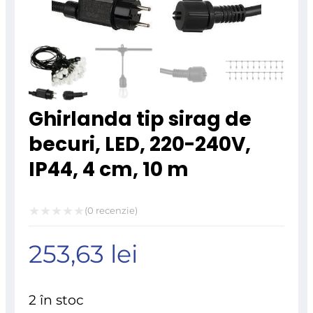
Ghirlanda tip sirag de
becuri, LED, 220-240V,
IP44, 4 cm, 10 m
(
0
recenzie)
Evaluat
253,63
lei
la
0
din
2 în stoc
5