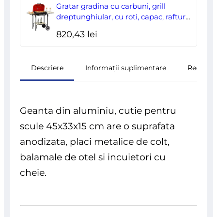
Gratar gradina cu carbuni, grill
dreptunghiular, cu roti, capac, rafturi,
43 cm, 98x49x81 cm
820,43
lei
Descriere
Informații suplimentare
Recenzii
Geanta din aluminiu, cutie pentru
scule 45x33x15 cm are o suprafata
anodizata, placi metalice de colt,
balamale de otel si incuietori cu
cheie.