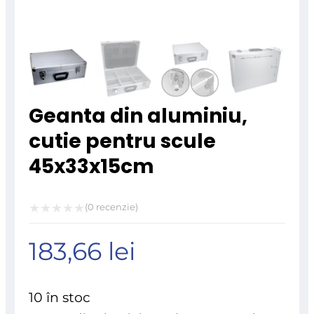
Geanta din aluminiu,
cutie pentru scule
45x33x15cm
(
0
recenzie)
Evaluat
183,66
lei
la
0
din
10 în stoc
5