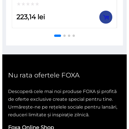
Evaluat
223,14
lei
la
0
din
5
Nu rata ofertele FOXA
Descoperă cele mai noi produse FOXA și profită
de oferte exclusive create special pentru tine.
Urmărește-ne pe rețelele sociale pentru lansări,
reduceri limitate și inspirație zilnică.
Foxa Online Shop