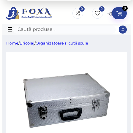
0
0
0
Caută
produse
Home
/
Bricolaj
/
Organizatoare si cutii scule