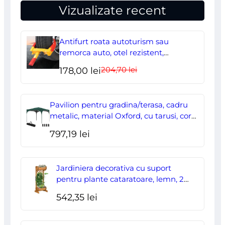
Vizualizate recent
Antifurt roata autoturism sau
remorca auto, otel rezistent,
ajustabil, blocabil cu 2 chei
204,70
lei
Prețul
Prețul
178,00
lei
inițial
curent
a
este:
Pavilion pentru gradina/terasa, cadru
fost:
178,00 lei.
metalic, material Oxford, cu tarusi, corzi
ancorare, geanta, reglabil, verde,
204,70 lei.
797,19
lei
2.95×2.95×2.55 m
Jardiniera decorativa cu suport
pentru plante cataratoare, lemn, 2
nivele, tip butoi, 45x35x112 cm
542,35
lei