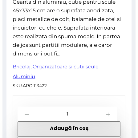
Geanta din aluminiu, cutie pentru scule
45x33x15 cm are o suprafata anodizata,
placi metalice de colt, balamale de otel si
incuietori cu cheie. Suprafata interioara
este realizata din spuma moale. In partea
de jos sunt partitii modulare, ale caror
dimensiuni pot fi…
Bricolaj
,
Organizatoare si cutii scule
Aluminiu
SKU:
ARC-113422
Cantitate
-
+
Geanta
Adaugă în coș
din