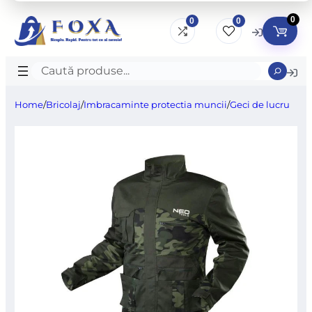
0
0
0
Caută
produse
Home
/
Bricolaj
/
Imbracaminte protectia muncii
/
Geci de lucru