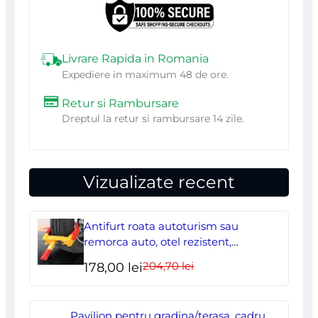
NEO
Livrare Rapida in Romania
Expediere in maximum 48 de ore.
Retur si Rambursare
Dreptul la retur si rambursare 14 zile.
Vizualizate recent
Antifurt roata autoturism sau
remorca auto, otel rezistent,
ajustabil, blocabil cu 2 chei
204,70
lei
Prețul
Prețul
178,00
lei
inițial
curent
a
este:
Pavilion pentru gradina/terasa, cadru