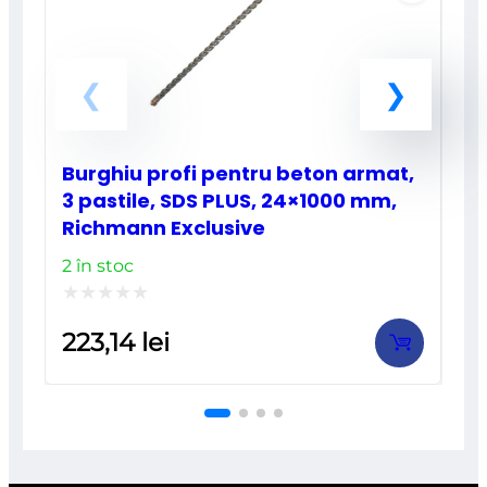
Burghiu profi pentru beton armat,
3 pastile, SDS PLUS, 24×1000 mm,
Richmann Exclusive
2 în stoc
Evaluat
223,14
lei
la
0
din
5