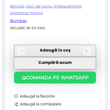
Bricolaj
,
Geci de lucru
,
Imbracaminte
protectia muncii
Bumbac
SKU:
ARC-81-211-XXXL
Cantitate
Adaugă în coș
-
+
Geaca
Cumpără acum
de
lucru
COMANDA PE WHATSAPP
model
CAMO,
marimea
Adaugă la favorite
XXXL/58,
Adaugă la comparare