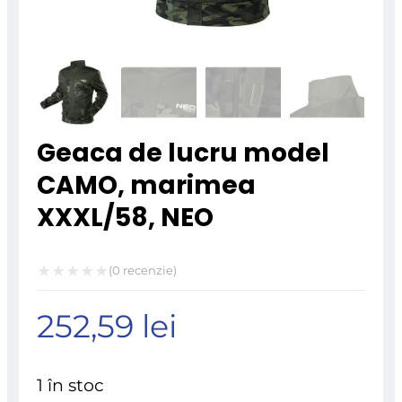
Geaca de lucru model
CAMO, marimea
XXXL/58, NEO
(
0
recenzie)
Evaluat
252,59
lei
la
0
din
1 în stoc
5