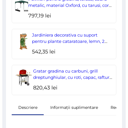
fost:
178,00 lei.
metalic, material Oxford, cu tarusi, corzi
ancorare, geanta, reglabil, verde,
204,70 lei.
797,19
lei
2.95×2.95×2.55 m
Jardiniera decorativa cu suport
pentru plante cataratoare, lemn, 2
nivele, tip butoi, 45x35x112 cm
542,35
lei
Gratar gradina cu carbuni, grill
dreptunghiular, cu roti, capac, rafturi,
43 cm, 98x49x81 cm
820,43
lei
Descriere
Informații suplimentare
Recenzii