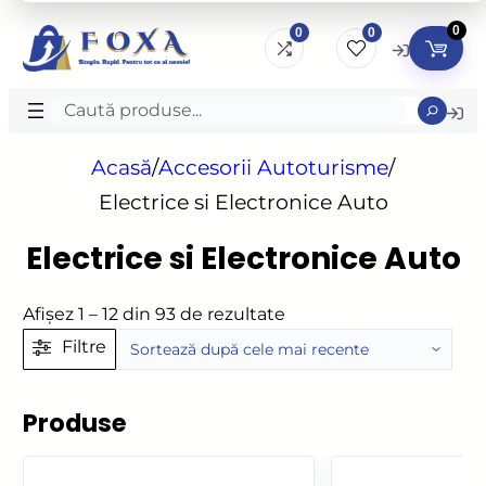
0
0
0
Caută
produse
Acasă
/
Accesorii Autoturisme
/
Electrice si Electronice Auto
Electrice si Electronice Auto
Sortat
Afișez 1 – 12 din 93 de rezultate
după
Filtre
cele
mai
Produse
recente