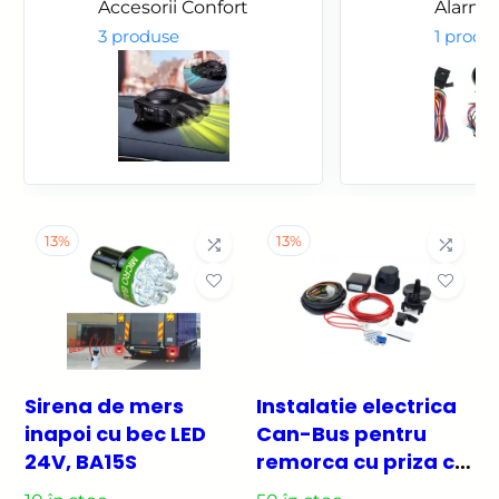
Accesorii Confort
Alarma
3 produse
1 produ
13%
13%
Sirena de mers
Instalatie electrica
inapoi cu bec LED
Can-Bus pentru
24V, BA15S
remorca cu priza cu
7 pini universala