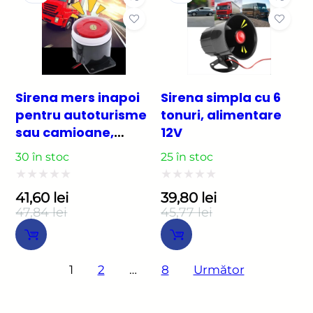
328,90 lei.
189,75 lei.
Sirena mers inapoi
Sirena simpla cu 6
pentru autoturisme
tonuri, alimentare
sau camioane,
12V
tensiune 12V-24V,
30 în stoc
25 în stoc
nivel zgomot 105db
(sirena marsarier)
Evaluat
Evaluat
41,60
lei
39,80
lei
47,84
lei
45,77
lei
la
la
Prețul
Prețul
Prețul
Prețul
0
0
inițial
curent
inițial
curent
din
din
a
este:
a
este:
Paginație
1
2
…
8
Următor
fost:
41,60 lei.
fost:
39,80 lei.
5
5
articole
47,84 lei.
45,77 lei.