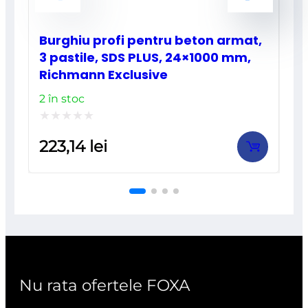
Burghiu profi pentru beton armat,
3 pastile, SDS PLUS, 24×1000 mm,
Richmann Exclusive
2 în stoc
Evaluat
223,14
lei
la
0
din
5
Nu rata ofertele FOXA