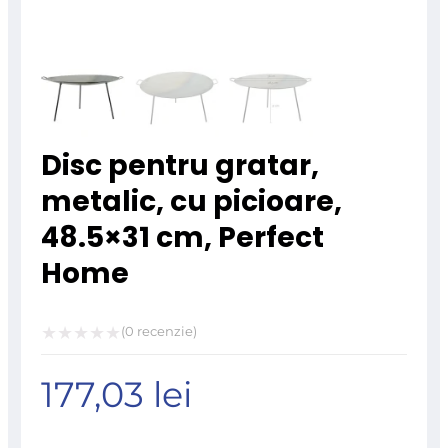
Disc pentru gratar,
metalic, cu picioare,
48.5×31 cm, Perfect
Home
(
0
recenzie)
Evaluat
177,03
lei
la
0
din