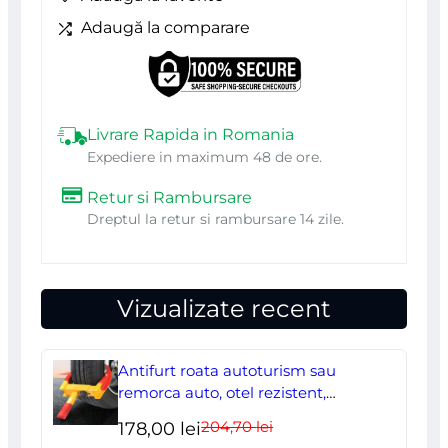
cm,
Adaugă la comparare
Perfect
Home
Livrare Rapida in Romania
Expediere in maximum 48 de ore.
Retur si Rambursare
Dreptul la retur si rambursare 14 zile.
Vizualizate recent
Antifurt roata autoturism sau
remorca auto, otel rezistent,
ajustabil, blocabil cu 2 chei
204,70
lei
Prețul
Prețul
178,00
lei