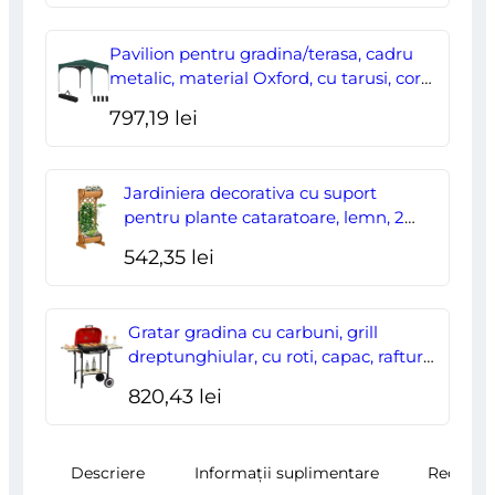
inițial
curent
a
este:
Pavilion pentru gradina/terasa, cadru
fost:
178,00 lei.
metalic, material Oxford, cu tarusi, corzi
ancorare, geanta, reglabil, verde,
204,70 lei.
797,19
lei
2.95×2.95×2.55 m
Jardiniera decorativa cu suport
pentru plante cataratoare, lemn, 2
nivele, tip butoi, 45x35x112 cm
542,35
lei
Gratar gradina cu carbuni, grill
dreptunghiular, cu roti, capac, rafturi,
43 cm, 98x49x81 cm
820,43
lei
Descriere
Informații suplimentare
Recenzii