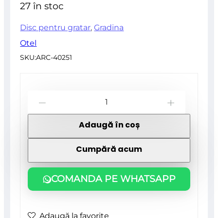
27 în stoc
5
Disc pentru gratar
,
Gradina
Otel
SKU:
ARC-40251
Cantitate
-
+
Disc
Adaugă în coș
pentru
gratar,
Cumpără acum
metalic,
cu
COMANDA PE WHATSAPP
picioare,
48.5×31
Adaugă la favorite