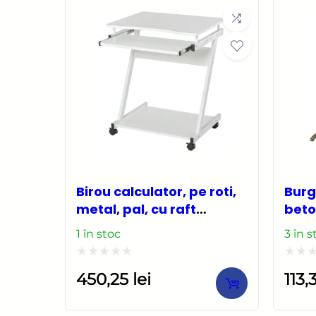
a
este:
5
5
fost:
178,00 lei.
204,70 lei.
Birou calculator, pe roti,
Burg
metal, pal, cu raft
beto
tastatura, alb, max 30
SDS 
1 în stoc
3 în s
kg, 60x48x73 cm
Rich
Evaluat
Evalu
450,25
lei
113
la
la
0
0