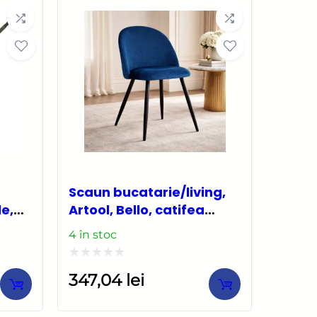
5
Scaun bucatarie/living,
le,
Artool, Bello, catifea
,
bleumarin, picioare
4 în stoc
metal negru,
46×42.5×76.5 cm
Evaluat
347,04
lei
la
0