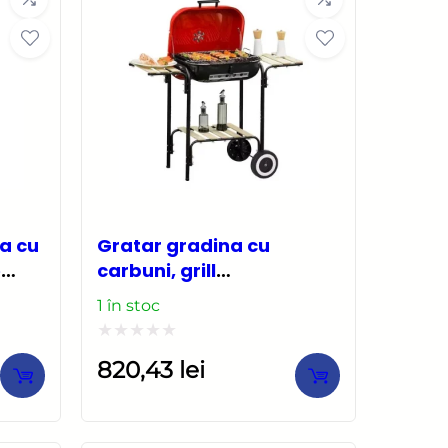
a cu
Gratar gradina cu
e
carbuni, grill
dreptunghiular, cu roti,
1 în stoc
capac, rafturi, 43 cm,
98x49x81 cm
Evaluat
820,43
lei
la
0
din