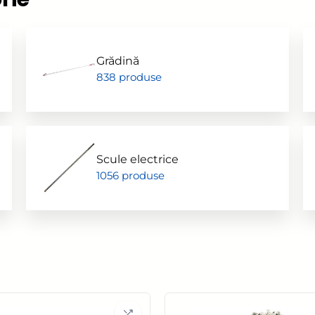
Accesorii pentru frezare
Sle
Accesorii aparate de
Acc
sudura
Grădină
sle
838 produse
Echere tamplarie –
Mi
dulgherie
Sc
Organizatoare si cutii
si 
scule
Acc
Scule electrice
Scari de lucru
1056 produse
Set
Echipamente de
pen
protectie
in
Imbracaminte protectia
muncii
Instrumente de masura