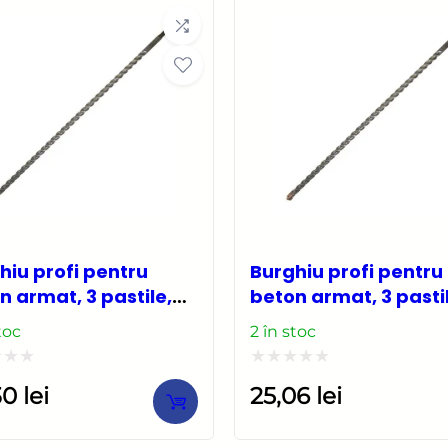
5
hiu profi pentru
Burghiu profi pentru
n armat, 3 pastile,
beton armat, 3 pasti
PLUS, 10×1000 mm,
SDS PLUS, 12×160 mm
toc
2 în stoc
mann Exclusive
Richmann Exclusive
at
Evaluat
,30
lei
25,06
lei
la
0