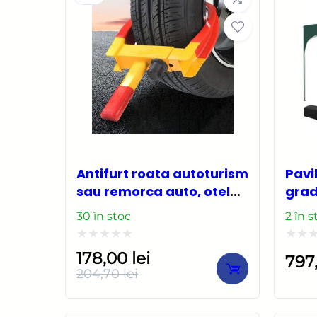
Antifurt roata autoturism
Pavi
sau remorca auto, otel
grad
rezistent, ajustabil,
meta
30 în stoc
2 în s
blocabil cu 2 chei
cu t
gean
Evaluat
Evalu
178,00
lei
797
2.95
la
la
204,70
lei
Prețul
Prețul
0
0
inițial
curent
din
din