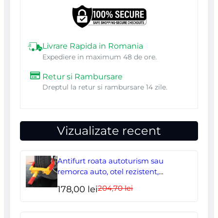
Livrare Rapida in Romania
Expediere in maximum 48 de ore.
Retur si Rambursare
Dreptul la retur si rambursare 14 zile.
Vizualizate recent
Antifurt roata autoturism sau
remorca auto, otel rezistent,
ajustabil, blocabil cu 2 chei
204,70
lei
Prețul
Prețul
178,00
lei
inițial
curent