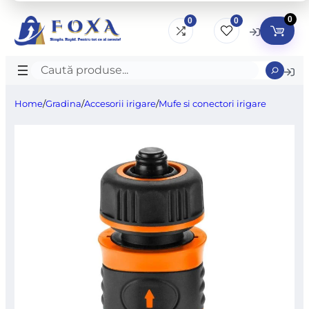
0
0
0
Caută
produse
Home
/
Gradina
/
Accesorii irigare
/
Mufe si conectori irigare