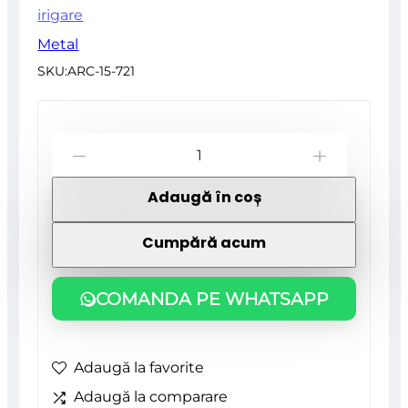
irigare
Metal
SKU:
ARC-15-721
Cantitate
-
+
Cupla
Adaugă în coș
rapida,
cu
Cumpără acum
stop,
bimaterial,
COMANDA PE WHATSAPP
1/2",
NEO
Adaugă la favorite
Adaugă la comparare