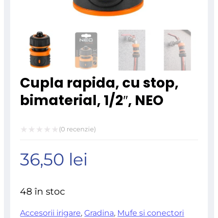
Cupla rapida, cu stop,
bimaterial, 1/2″, NEO
(
0
recenzie)
Evaluat
36,50
lei
la
0
din
48 în stoc
5
Accesorii irigare
,
Gradina
,
Mufe si conectori