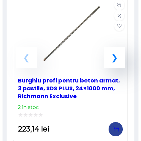
Burghiu profi pentru beton armat,
3 pastile, SDS PLUS, 24×1000 mm,
Richmann Exclusive
2 în stoc
Evaluat
223,14
lei
la
0