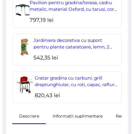
a
este:
Pavilion pentru gradina/terasa, cadru
fost:
178,00 lei.
metalic, material Oxford, cu tarusi, corzi
ancorare, geanta, reglabil, verde,
204,70 lei.
797,19
lei
2.95×2.95×2.55 m
Jardiniera decorativa cu suport
pentru plante cataratoare, lemn, 2
nivele, tip butoi, 45x35x112 cm
542,35
lei
Gratar gradina cu carbuni, grill
dreptunghiular, cu roti, capac, rafturi,
43 cm, 98x49x81 cm
820,43
lei
Descriere
Informații suplimentare
Recenzii