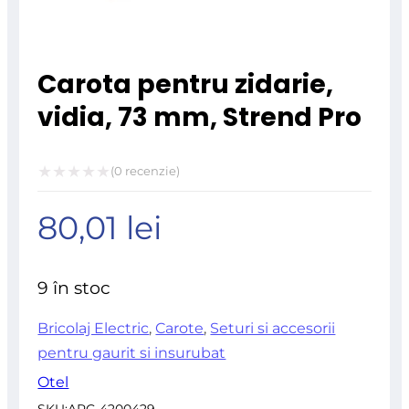
Carota pentru zidarie,
vidia, 73 mm, Strend Pro
(
0
recenzie)
Evaluat
80,01
lei
la
0
din
9 în stoc
5
Bricolaj Electric
,
Carote
,
Seturi si accesorii
pentru gaurit si insurubat
Otel