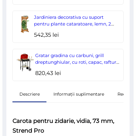
Jardiniera decorativa cu suport
pentru plante cataratoare, lemn, 2
nivele, tip butoi, 45x35x112 cm
542,35
lei
Gratar gradina cu carbuni, grill
dreptunghiular, cu roti, capac, rafturi,
43 cm, 98x49x81 cm
820,43
lei
Descriere
Informații suplimentare
Recenzii
Carota pentru zidarie, vidia, 73 mm,
Strend Pro