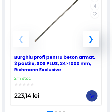
Burghiu profi pentru beton armat,
3 pastile, SDS PLUS, 24×1000 mm,
Richmann Exclusive
2 în stoc
Evaluat
223,14
lei
la
0