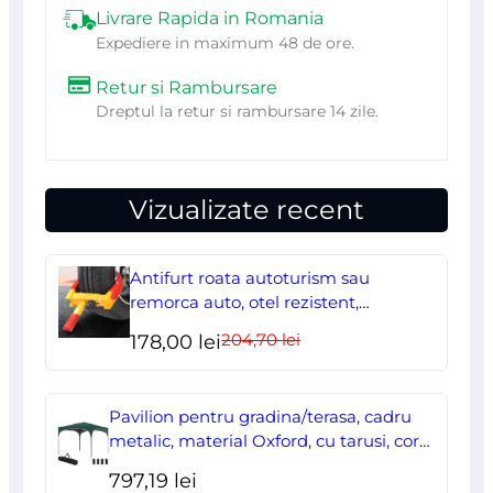
Livrare Rapida in Romania
Expediere in maximum 48 de ore.
Retur si Rambursare
Dreptul la retur si rambursare 14 zile.
Vizualizate recent
Antifurt roata autoturism sau
remorca auto, otel rezistent,
ajustabil, blocabil cu 2 chei
204,70
lei
Prețul
Prețul
178,00
lei
inițial
curent
a
este:
Pavilion pentru gradina/terasa, cadru
fost:
178,00 lei.
metalic, material Oxford, cu tarusi, corzi
ancorare, geanta, reglabil, verde,
204,70 lei.
797,19
lei
2.95×2.95×2.55 m