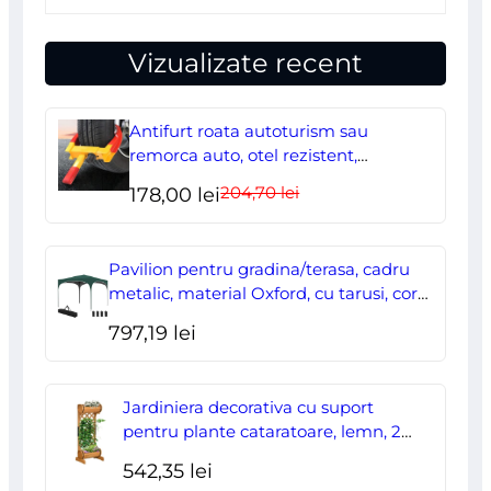
Vizualizate recent
Antifurt roata autoturism sau
remorca auto, otel rezistent,
ajustabil, blocabil cu 2 chei
204,70
lei
Prețul
Prețul
178,00
lei
inițial
curent
a
este:
Pavilion pentru gradina/terasa, cadru
fost:
178,00 lei.
metalic, material Oxford, cu tarusi, corzi
ancorare, geanta, reglabil, verde,
204,70 lei.
797,19
lei
2.95×2.95×2.55 m
Jardiniera decorativa cu suport
pentru plante cataratoare, lemn, 2
nivele, tip butoi, 45x35x112 cm
542,35
lei