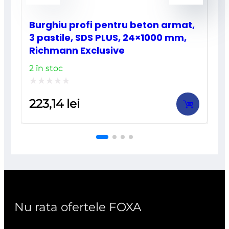
Burghiu profi pentru beton armat,
3 pastile, SDS PLUS, 24×1000 mm,
Richmann Exclusive
2 în stoc
Evaluat
223,14
lei
la
0
din
5
Nu rata ofertele FOXA