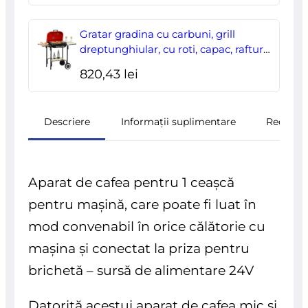
Gratar gradina cu carbuni, grill
dreptunghiular, cu roti, capac, rafturi,
43 cm, 98x49x81 cm
820,43
lei
Descriere
Informații suplimentare
Recenzii
Aparat de cafea pentru 1 ceașcă
pentru mașină, care poate fi luat în
mod convenabil în orice călătorie cu
mașina și conectat la priza pentru
brichetă – sursă de alimentare 24V
Datorită acestui aparat de cafea mic și