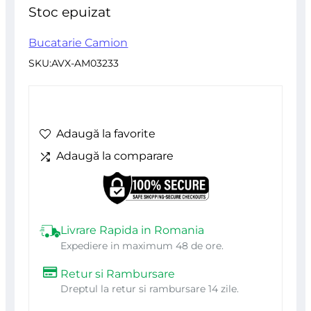
inițial
curent
din
Stoc epuizat
5
a
este:
Bucatarie Camion
SKU:
AVX-AM03233
fost:
258,00 lei
296,70 lei
Adaugă la favorite
Adaugă la comparare
Livrare Rapida in Romania
Expediere in maximum 48 de ore.
Retur si Rambursare
Dreptul la retur si rambursare 14 zile.