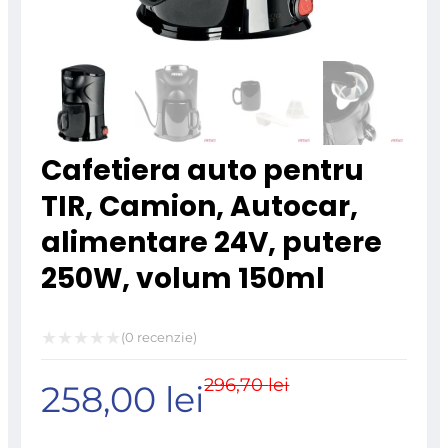
Cafetiera auto pentru
TIR, Camion, Autocar,
alimentare 24V, putere
250W, volum 150ml
(
0
recenzie)
Evaluat
296,70
lei
Prețul
Prețul
258,00
lei
la
0