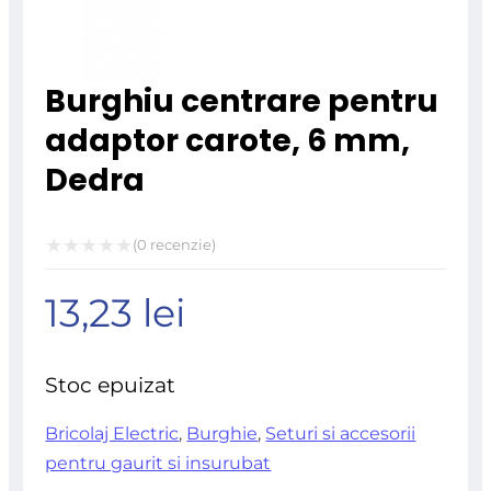
Burghiu centrare pentru
adaptor carote, 6 mm,
Dedra
(
0
recenzie)
Evaluat
13,23
lei
la
0
din
Stoc epuizat
5
Bricolaj Electric
,
Burghie
,
Seturi si accesorii
pentru gaurit si insurubat