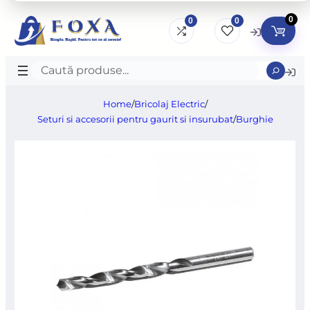
0
0
0
Caută
produse
Home
/
Bricolaj Electric
/
Seturi si accesorii pentru gaurit si insurubat
/
Burghie