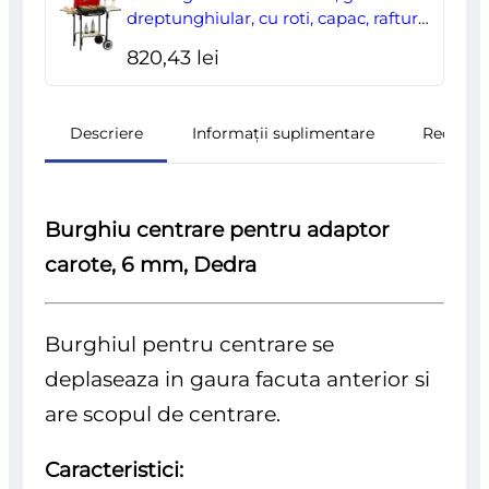
dreptunghiular, cu roti, capac, rafturi,
43 cm, 98x49x81 cm
820,43
lei
Descriere
Informații suplimentare
Recenzii
Burghiu centrare pentru adaptor
carote, 6 mm, Dedra
Burghiul pentru centrare se
deplaseaza in gaura facuta anterior si
are scopul de centrare.
Caracteristici: