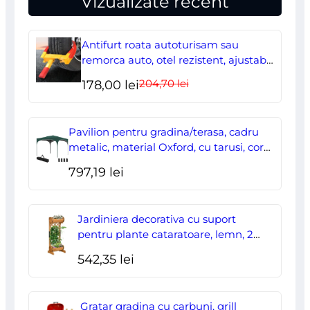
Vizualizate recent
Antifurt roata autoturisam sau
remorca auto, otel rezistent, ajustabil,
blocabil cu 2 chei
204,70
lei
Prețul
Prețul
178,00
lei
inițial
curent
a
este:
Pavilion pentru gradina/terasa, cadru
fost:
178,00 lei.
metalic, material Oxford, cu tarusi, corzi
ancorare, geanta, reglabil, verde,
204,70 lei.
797,19
lei
2.95×2.95×2.55 m
Jardiniera decorativa cu suport
pentru plante cataratoare, lemn, 2
nivele, tip butoi, 45x35x112 cm
542,35
lei
Gratar gradina cu carbuni, grill