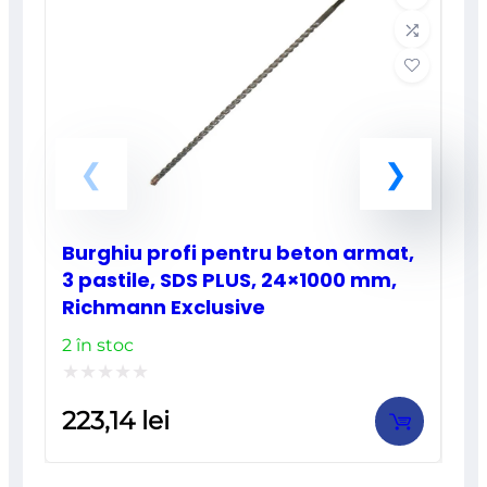
Burghiu profi pentru beton armat,
3 pastile, SDS PLUS, 24×1000 mm,
Richmann Exclusive
2 în stoc
Evaluat
223,14
lei
la
0